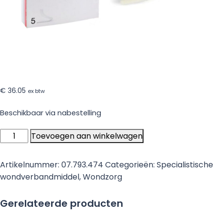
€
36.05
ex btw
Beschikbaar via nabestelling
Kaltostat
Toevoegen aan winkelwagen
streng
x
Artikelnummer:
07.793.474
Categorieën:
Specialistische
2
wondverbandmiddel
,
Wondzorg
gram
aantal
Gerelateerde producten