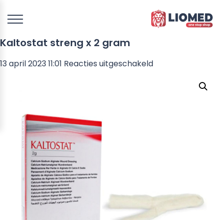
Kaltostat streng x 2 gram
voor
13 april 2023 11:01
Reacties uitgeschakeld
Kaltostat
streng
x
2
gram