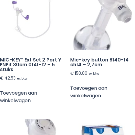
MIC-KEY* Ext Set 2 Port Y
Mic-key button 8140-14
ENFit 30cm 0141-12 – 5
ch14 – 2,7cm
stuks
€
150.00
ex btw
€
42.53
ex btw
Toevoegen aan
Toevoegen aan
winkelwagen
winkelwagen