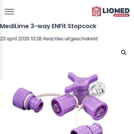
MediLime 3-way ENFit Stopcock
voor
23 april 2026 10:28
Reacties uitgeschakeld
MediLime
3-
way
ENFit
Stopcock