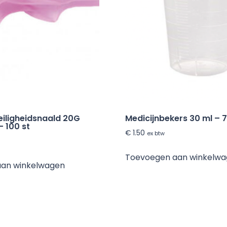
eiligheidsnaald 20G
Medicijnbekers 30 ml – 7
 100 st
€
1.50
ex btw
Toevoegen aan winkelw
aan winkelwagen