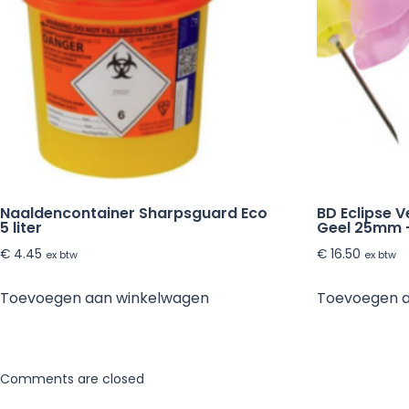
Naaldencontainer Sharpsguard Eco
BD Eclipse V
5 liter
Geel 25mm –
€
4.45
€
16.50
ex btw
ex btw
Toevoegen aan winkelwagen
Toevoegen 
Comments are closed