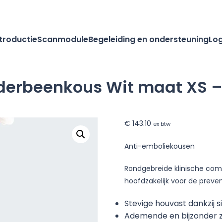
ntroductie
Scanmodule
Begeleiding en ondersteuning
Log
derbeenkous Wit maat XS –
€
143.10
ex btw
Anti-emboliekousen
Rondgebreide klinische com
hoofdzakelijk voor de preve
Stevige houvast dankzij s
Ademende en bijzonder z