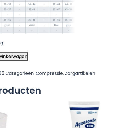
ng
winkelwagen
35
Categorieën:
Compressie
,
Zorgartikelen
producten