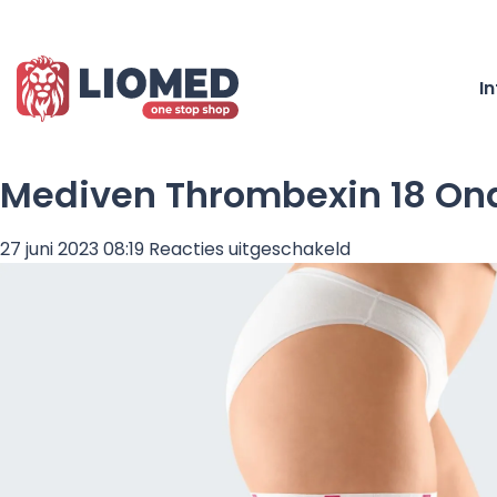
I
Mediven Thrombexin 18 On
voor
27 juni 2023 08:19
Reacties uitgeschakeld
Mediven
Thrombexin
18
Onderbeenkous
Wit
maat
XS
–