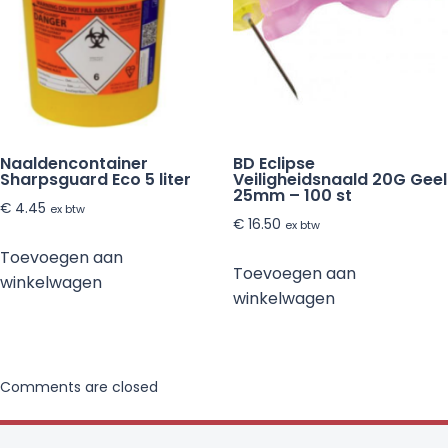
Naaldencontainer
BD Eclipse
Sharpsguard Eco 5 liter
Veiligheidsnaald 20G Geel
25mm – 100 st
€
4.45
ex btw
€
16.50
ex btw
Toevoegen aan
Toevoegen aan
winkelwagen
winkelwagen
Comments are closed