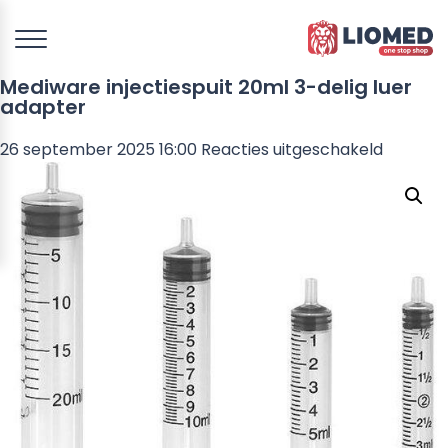
Mediware injectiespuit 20ml 3-delig luer
adapter
voor
26 september 2025 16:00
Reacties uitgeschakeld
Mediwa
injecties
20ml
3-
delig
luer
adapter