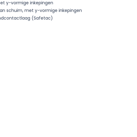
met y-vormige inkepingen
aan schuim, met y-vormige inkepingen
ndcontactlaag (Safetac)