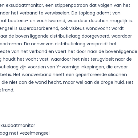
een exsudaatmonitor, een stippenpatroon dat volgen van het
nder het verband te verwisselen. De toplaag ademt van
enaf bacterie- en vochtwerend, waardoor douchen mogelijk is.
ngsel is superabsorberend, ook viskeus wondvocht wordt
aar de boven liggende distributielaag doorgevoerd, waardoor
orkomen. De nonwoven distributielaag verspreidt het
edte van het verband en voert het door naar de bovenliggende
g houdt het vocht vast, waardoor het niet terugvloeit naar de
butielaag zijn voorzien van Y-vormige inkepingen, die ervoor
ibel is. Het wondverband heeft een geperforeerde siliconen
 die niet aan de wond hecht, maar wel aan de droge huid. Het
efrand.
exsudaatmonitor
laag met vezelmengsel