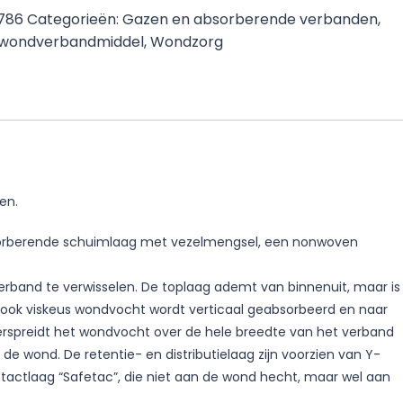
2786
Categorieën:
Gazen en absorberende verbanden
,
e wondverbandmiddel
,
Wondzorg
en.
bsorberende schuimlaag met vezelmengsel, een nonwoven
erband te verwisselen. De toplaag ademt van binnenuit, maar is
 ook viskeus wondvocht wordt verticaal geabsorbeerd en naar
erspreidt het wondvocht over de hele breedte van het verband
de wond. De retentie- en distributielaag zijn voorzien van Y-
ntactlaag “Safetac”, die niet aan de wond hecht, maar wel aan