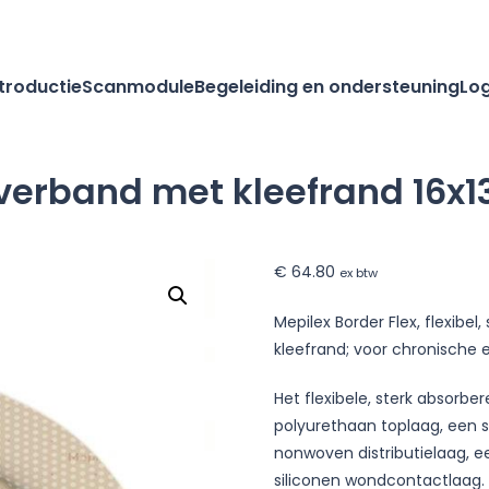
ntroductie
Scanmodule
Begeleiding en ondersteuning
Log
verband met kleefrand 16x13
€
64.80
ex btw
Mepilex Border Flex, flexib
kleefrand; voor chronische
and
Het flexibele, sterk absor
polyurethaan toplaag, een
nonwoven distributielaag, 
siliconen wondcontactlaag.