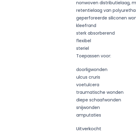
nonwoven distributielaag, 
retentielaag van polyureth
geperforeerde siliconen wo
kleefrand
sterk absorberend
flexibel
steriel
Toepassen voor:
doorligwonden
ulcus cruris
voetulcera
traumatische wonden
diepe schaafwonden
snijwonden
amputaties
Uitverkocht