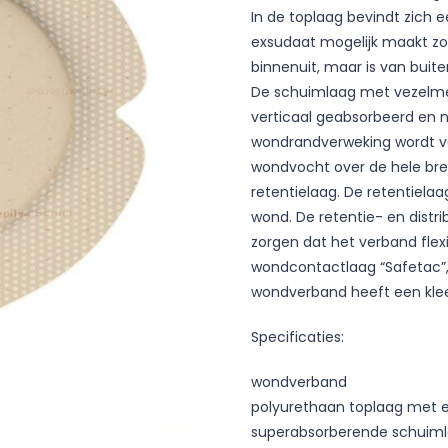
In de toplaag bevindt zich 
exsudaat mogelijk maakt zo
binnenuit, maar is van buit
De schuimlaag met vezelme
verticaal geabsorbeerd en n
wondrandverweking wordt vo
wondvocht over de hele bre
retentielaag. De retentielaa
wond. De retentie- en distri
zorgen dat het verband flex
wondcontactlaag “Safetac”,
wondverband heeft een kle
Specificaties:
wondverband
polyurethaan toplaag met 
superabsorberende schuim