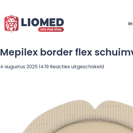
I
Mepilex border flex schuim
voor
4 augustus 2025 14:19
Reacties uitgeschakeld
Mepilex
border
flex
schuimverb
met
kleefrand
16x13cm
ovaal