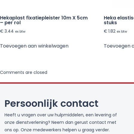
Hekaplast fixatiepleister 10m X 5cm
Heka elastis
– per rol
stuks
€
3.44
€
1.82
ex btw
ex btw
Toevoegen aan winkelwagen
Toevoegen 
Comments are closed
Persoonlijk contact
Heeft u vragen over uw hulpmiddelen, een levering of
onze dienstverlening? Neem dan gerust contact met
ons op. Onze medewerkers helpen u graag verder.