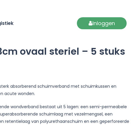
Inloggen
istiek
cm ovaal steriel – 5 stuks
el, sterk absorberend schuimverband met schuimkussen en
 en acute wonden.
berende wondverband bestaat uit 5 lagen: een semi-permeabele
 superabsorberende schuimlaag met vezelmengsel, een
een retentielaag van polyurethaanschuim en een geperforeerde