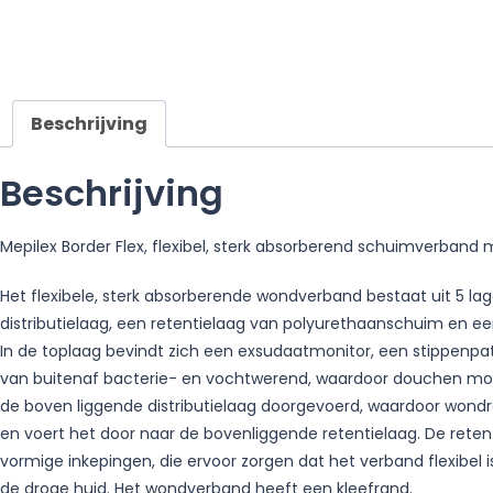
Beschrijving
Beschrijving
Mepilex Border Flex, flexibel, sterk absorberend schuimverban
Het flexibele, sterk absorberende wondverband bestaat uit 5
distributielaag, een retentielaag van polyurethaanschuim en e
In de toplaag bevindt zich een exsudaatmonitor, een stippenpa
van buitenaf bacterie- en vochtwerend, waardoor douchen moge
de boven liggende distributielaag doorgevoerd, waardoor wond
en voert het door naar de bovenliggende retentielaag. De retent
vormige inkepingen, die ervoor zorgen dat het verband flexibe
de droge huid. Het wondverband heeft een kleefrand.