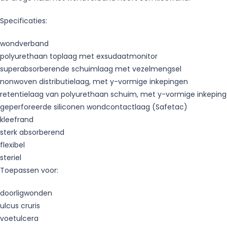
Specificaties:
wondverband
polyurethaan toplaag met exsudaatmonitor
superabsorberende schuimlaag met vezelmengsel
nonwoven distributielaag, met y-vormige inkepingen
retentielaag van polyurethaan schuim, met y-vormige inkepin
geperforeerde siliconen wondcontactlaag (Safetac)
kleefrand
sterk absorberend
flexibel
steriel
Toepassen voor:
doorligwonden
ulcus cruris
voetulcera