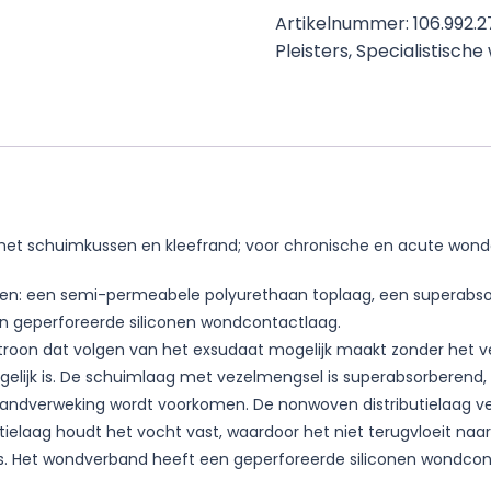
Artikelnummer:
106.992.
Pleisters
,
Specialistisch
d met schuimkussen en kleefrand; voor chronische en acute wond
 lagen: een semi-permeabele polyurethaan toplaag, een supera
en geperforeerde siliconen wondcontactlaag.
troon dat volgen van het exsudaat mogelijk maakt zonder het v
lijk is. De schuimlaag met vezelmengsel is superabsorberend,
randverweking wordt voorkomen. De nonwoven distributielaag v
ielaag houdt het vocht vast, waardoor het niet terugvloeit naar 
l is. Het wondverband heeft een geperforeerde siliconen wondco