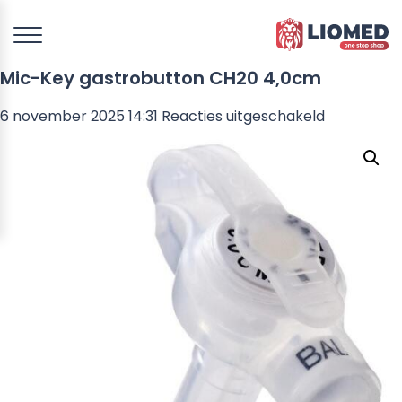
Mic-Key gastrobutton CH20 4,0cm
voor
6 november 2025 14:31
Reacties uitgeschakeld
Mic-
Key
gastrobut
CH20
4,0cm