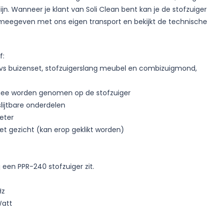
jn. Wanneer je klant van Soli Clean bent kan je de stofzuiger
 meegeven met ons eigen transport en bekijkt de technische
.
f:
g rvs buizenset, stofzuigerslang meubel en combizuigmond,
 mee worden genomen op de stofzuiger
lijtbare onderdelen
eter
et gezicht (kan erop geklikt worden)
ij een PPR-240 stofzuiger zit.
Hz
Watt