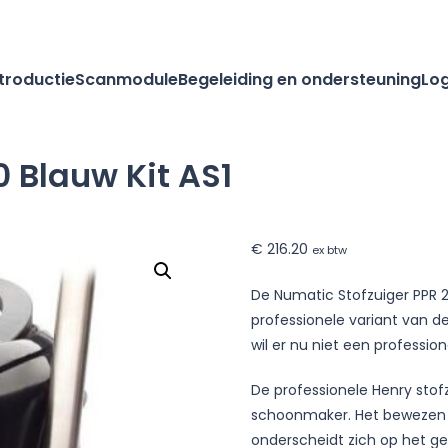
ntroductie
Scanmodule
Begeleiding en ondersteuning
Log
 Blauw Kit AS1
€
216.20
ex btw
De Numatic Stofzuiger PPR 2
professionele variant van d
wil er nu niet een profession
De professionele Henry stofz
schoonmaker. Het bewezen m
onderscheidt zich op het ge