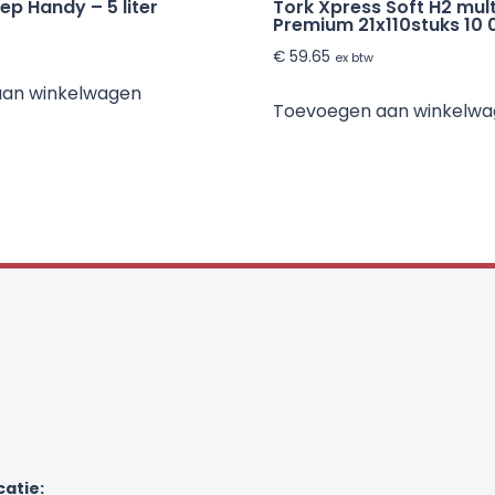
ep Handy – 5 liter
Tork Xpress Soft H2 mult
Premium 21x110stuks 10 
€
59.65
ex btw
aan winkelwagen
Toevoegen aan winkelw
catie: