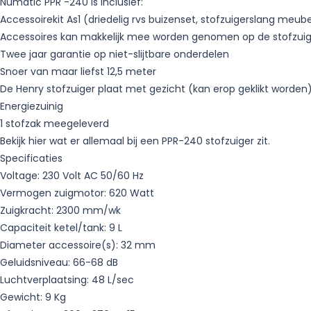
Numatic PPR -240 is inclusief:
Accessoirekit As1 (driedelig rvs buizenset, stofzuigerslang meu
Accessoires kan makkelijk mee worden genomen op de stofzuig
Twee jaar garantie op niet-slijtbare onderdelen
Snoer van maar liefst 12,5 meter
De Henry stofzuiger plaat met gezicht (kan erop geklikt worden
Energiezuinig
1 stofzak meegeleverd
Bekijk hier wat er allemaal bij een PPR-240 stofzuiger zit.
Specificaties
Voltage: 230 Volt AC 50/60 Hz
Vermogen zuigmotor: 620 Watt
Zuigkracht: 2300 mm/wk
Capaciteit ketel/tank: 9 L
Diameter accessoire(s): 32 mm
Geluidsniveau: 66-68 dB
Luchtverplaatsing: 48 L/sec
Gewicht: 9 Kg