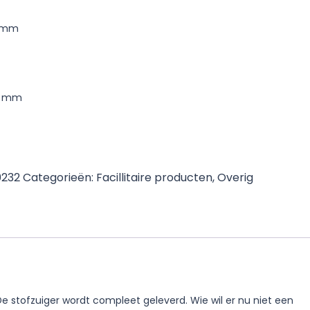
2 mm
15 mm
0232
Categorieën:
Facillitaire producten
,
Overig
De stofzuiger wordt compleet geleverd. Wie wil er nu niet een