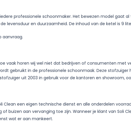
an iedere professionele schoonmaker. Het bewezen model gaat al 
de levensduur en duurzaamheid. De inhoud van de ketel is 9 lite
op aanvraag.
e vaak horen wij wel niet dat bedrijven of consumenten met veel
 gebruikt in de professionele schoonmaak. Deze stofzuiger heeft
ofzuiger uit 2003 in gebruik voor de kantoren en showroom, ook 
i Clean een eigen technische dienst en alle onderdelen voorradig
ng of buizen aan vervanging toe zijn. Wanneer je klant van Soli C
enst wat er aan mankeert.