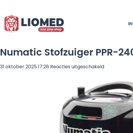
I
Numatic Stofzuiger PPR-240
voor
31 oktober 2025 17:26
Reacties uitgeschakeld
Numatic
Stofzuiger
PPR-
240
Blauw
Kit
AS1