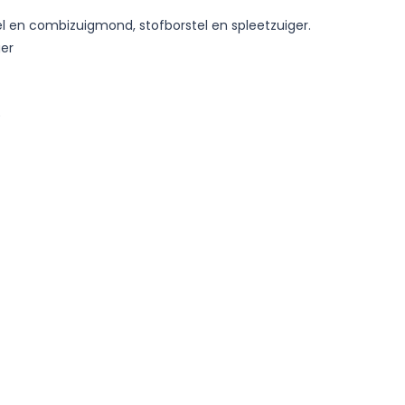
bel en combizuigmond, stofborstel en spleetzuiger.
er
)