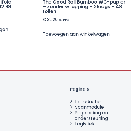
ifold
The Good Roll Bamboo WC-papier
02 88
– zonder wrapping – 2laags – 48
rollen
€
32.20
ex btw
agen
Toevoegen aan winkelwagen
Pagina's
Introductie
Scanmodule
Begeleiding en
ondersteuning
Logistiek