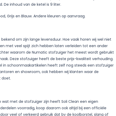
De inhoud van de ketel is 9 liter.
ood, Grijs en Blauw. Andere kleuren op aanvraag.
 bekend om zijn lange levensduur. Hoe vaak horen wij wel niet
n met veel spijt zich hebben laten verleiden tot een ander
achter waarom de Numatic stofzuiger het meest wordt gebruikt
aak. Deze stofzuiger heeft de beste prijs-kwaliteit verhouding.
del in schoonmaakartikelen heeft zelf nog steeds een stofzuiger
 kantoren en showroom, ook hebben wij klanten waar de
k doet.
wat met de stofzuiger zijn heeft Soli Clean een eigen
derdelen voorradig, koop daarom ook altijd bij een officiële
 door veel of verkeerd gebruik dat bv de koolborstel, slang of