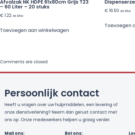
Afvalzak NK HDPE 61x80cm Grijs T23
Dispenserze
– 60 Liter – 20 stuks
€
16.50
ex btw
€
1.22
ex btw
Toevoegen 
Toevoegen aan winkelwagen
Comments are closed
Persoonlijk contact
Heeft u vragen over uw hulpmiddelen, een levering of
onze dienstverlening? Neem dan gerust contact met
ons op. Onze medewerkers helpen u graag verder.
Mail ons:
Bel ons:
Lo