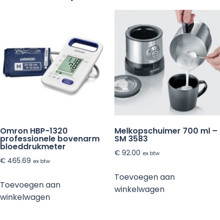
HEM-
907
aantal
Omron HBP-1320
Melkopschuimer 700 ml –
professionele bovenarm
SM 3583
bloeddrukmeter
€
92.00
ex btw
€
465.69
ex btw
Toevoegen aan
Toevoegen aan
winkelwagen
winkelwagen