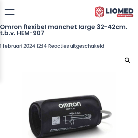
Omron flexibel manchet large 32-42cm.
t.b.v. HEM-907
voor
1 februari 2024 12:14
Reacties uitgeschakeld
Omron
flexibel
manchet
large
32-
42cm.
t.b.v.
HEM-
907