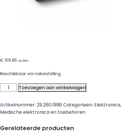
€
109.85
ex btw
Beschikbaar via nabestelling
Omron
Toevoegen aan winkelwagen
flexibel
manchet
Artikelnummer:
29.260.1998
Categorieën:
Elektronica
,
large
Medische elektronica en toebehoren
32-
42cm.
Gerelateerde producten
t.b.v.