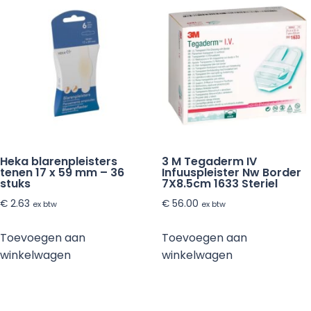
Heka blarenpleisters
3 M Tegaderm IV
tenen 17 x 59 mm – 36
Infuuspleister Nw Border
stuks
7X8.5cm 1633 Steriel
€
2.63
€
56.00
ex btw
ex btw
Toevoegen aan
Toevoegen aan
winkelwagen
winkelwagen