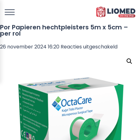
Por Papieren hechtpleisters 5m x 5cm –
per rol
voor
26 november 2024 16:20
Reacties uitgeschakeld
Por
Papieren
hechtple
5m
x
5cm
–
per
rol