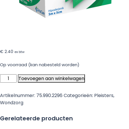
€
2.40
ex btw
Op voorraad (kan nabesteld worden)
Por
Toevoegen aan winkelwagen
Papieren
hechtpleisters
Artikelnummer:
75.990.2296
Categorieën:
Pleisters
,
5m
Wondzorg
x
5cm
Gerelateerde producten
-
per