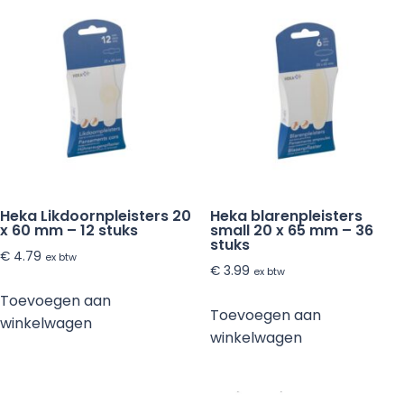
rol
aantal
Heka Likdoornpleisters 20
Heka blarenpleisters
x 60 mm – 12 stuks
small 20 x 65 mm – 36
stuks
€
4.79
ex btw
€
3.99
ex btw
Toevoegen aan
Toevoegen aan
winkelwagen
winkelwagen