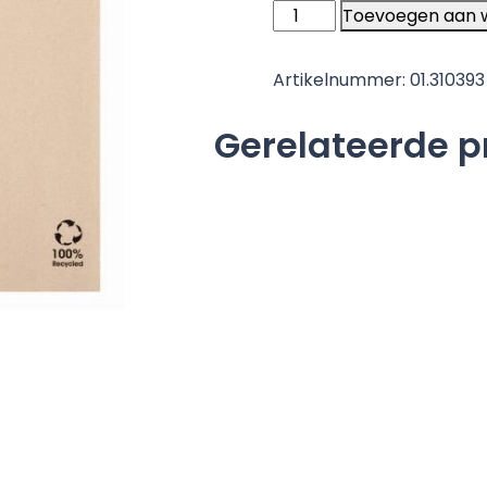
Placemat
Toevoegen aan 
43x31cm
gerecycled
Artikelnummer:
01.310393
-
500
Gerelateerde 
stuks
aantal