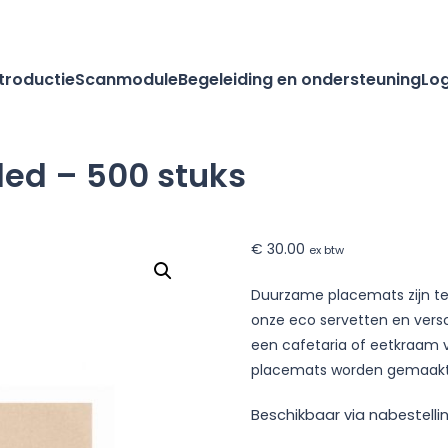
ntroductie
Scanmodule
Begeleiding en ondersteuning
Log
ed – 500 stuks
€
30.00
ex btw
Duurzame placemats zijn te
onze eco servetten en versc
een cafetaria of eetkraam 
placemats worden gemaakt v
Beschikbaar via nabestelli