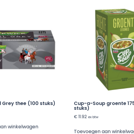
l Grey thee (100 stuks)
Cup-a-Soup groente 175
stuks)
€
11.92
ex btw
aan winkelwagen
Toevoegen aan winkelw