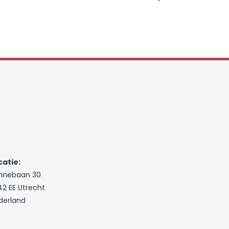
catie:
nnebaan 30
42 EE Utrecht
derland