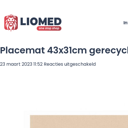
I
Placemat 43x31cm gerecycl
voor
23 maart 2023 11:52
Reacties uitgeschakeld
Placemat
43x31cm
gerecycled
–
500
stuks