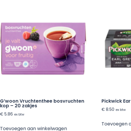
G’woon Vruchtenthee bosvruchten
Pickwick Ear
kop – 20 zakjes
€
8.50
ex btw
€
5.86
ex btw
Toevoegen 
Toevoegen aan winkelwagen