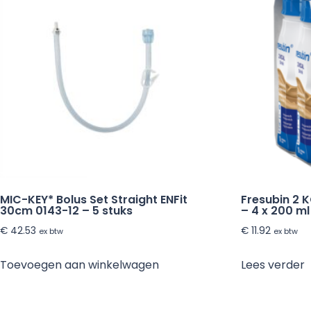
MIC-KEY* Bolus Set Straight ENFit
Fresubin 2 
30cm 0143-12 – 5 stuks
– 4 x 200 ml
€
42.53
€
11.92
ex btw
ex btw
Toevoegen aan winkelwagen
Lees verder