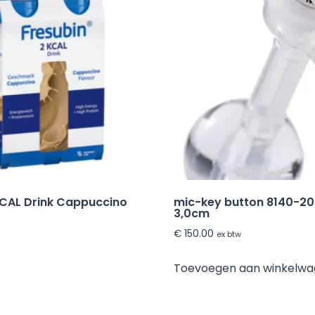
KCAL Drink Cappuccino
mic-key button 8140-2
3,0cm
€
150.00
ex btw
Toevoegen aan winkelw