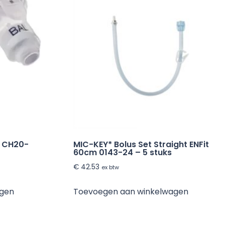
0 CH20-
MIC-KEY* Bolus Set Straight ENFit
60cm 0143-24 – 5 stuks
€
42.53
ex btw
agen
Toevoegen aan winkelwagen