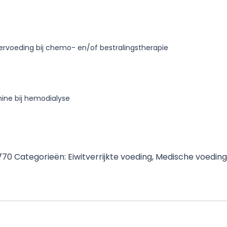
ervoeding bij chemo- en/of bestralingstherapie
ine bij hemodialyse
770
Categorieën:
Eiwitverrijkte voeding
,
Medische voeding