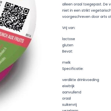
alleen oraal toegepast. De
niet in een strikt vegetaris
voorgeschreven door arts of 
Vrij van:
lactose
gluten
Bevat:
melk
Specificatie:
verdikte drinkvoeding
eiwitrijk
aanvullend
oraal
suikervrij
vezelarm