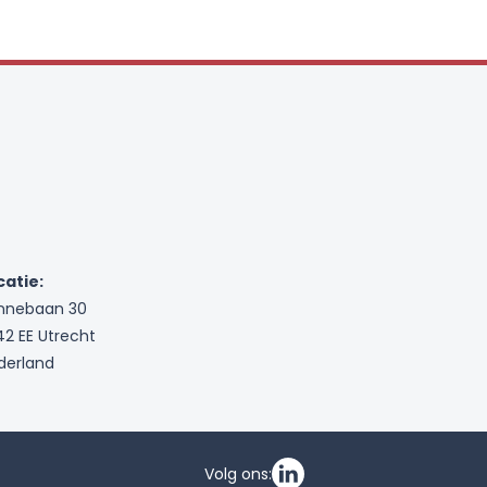
catie:
nnebaan 30
42 EE Utrecht
derland
Volg ons: