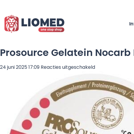
I
Prosource Gelatein Nocarb 
voor
24 juni 2025 17:09
Reacties uitgeschakeld
Prosource
Gelatein
Nocarb
Fruitpunch
118
ml-
6
cups