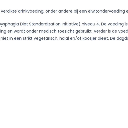
e verdikte drinkvoeding; onder andere bij een eiwitondervoeding 
l Dysphagia Diet Standardization Initiative) niveau 4. De voeding i
ding en wordt onder medisch toezicht gebruikt. Verder is de voed
t in een strikt vegetarisch, halal en/of koosjer dieet. De dagdo