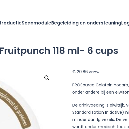
ntroductie
Scanmodule
Begeleiding en ondersteuning
Log
Fruitpunch 118 ml- 6 cups
€
20.86
ex btw
PROSource Gelatein nocarb, a
onder andere bij een eiwito
De drinkvoeding is eiwitrijk,
Standardization Initiative) n
minder dan 1g vezels. De ver
wordt onder medisch toezich