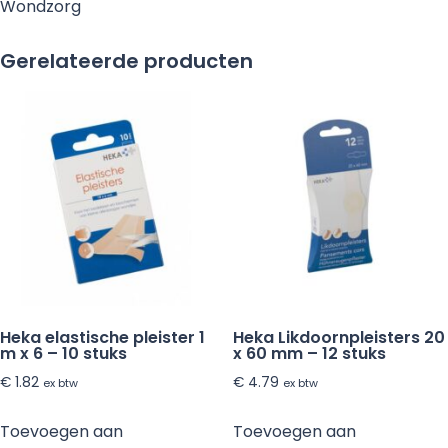
Wondzorg
10cm
-
Gerelateerde producten
per
rol
aantal
Heka elastische pleister 1
Heka Likdoornpleisters 20
m x 6 – 10 stuks
x 60 mm – 12 stuks
€
1.82
€
4.79
ex btw
ex btw
Toevoegen aan
Toevoegen aan