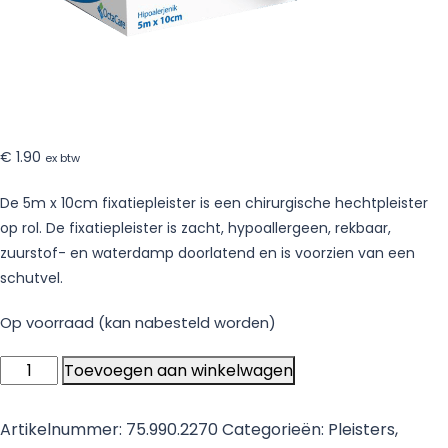
€
1.90
ex btw
De 5m x 10cm fixatiepleister is een chirurgische hechtpleister
op rol. De fixatiepleister is zacht, hypoallergeen, rekbaar,
zuurstof- en waterdamp doorlatend en is voorzien van een
schutvel.
Op voorraad (kan nabesteld worden)
Rekbare
Toevoegen aan winkelwagen
Fixatiepleister
5m
Artikelnummer:
75.990.2270
Categorieën:
Pleisters
,
x