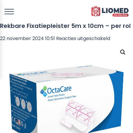
Rekbare Fixatiepleister 5m x 10cm – per rol
voor
22 november 2024 10:51
Reacties uitgeschakeld
Rekbare
Fixatieple
5m
x
10cm
–
per
rol