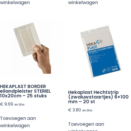
winkelwagen
winkelwagen
HEKAPLAST BORDER
eilandpleister STERIEL
Hekaplast Hechtstrip
10x20cm – 25 stuks
(zwaluwstaartjes) 6×100
mm – 20 st
€
9.69
ex btw
€
3.80
ex btw
Toevoegen aan
Toevoegen aan
winkelwagen