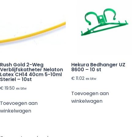
Rush Gold 2-Weg
Hekura Bedhanger UZ
Verblijfskatheter Nelaton
8600 – 10 st
Latex CH14 40cm 5-10ml
€
11.02
Steriel – 10st
ex btw
€
19.50
ex btw
Toevoegen aan
winkelwagen
Toevoegen aan
winkelwagen