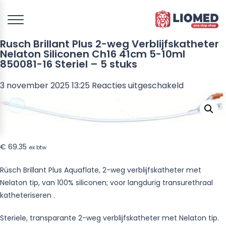
Rusch Brillant Plus 2-weg Verblijfskatheter
Nelaton Siliconen Ch16 41cm 5-10ml
850081-16 Steriel – 5 stuks
voor
3 november 2025 13:25
Reacties uitgeschakeld
Rusch
Brillant
Plus
2-
€
69.35
weg
ex btw
Verblijfsk
Rüsch Brillant Plus Aquaflate, 2-weg verblijfskatheter met
Nelaton
Nelaton tip, van 100% siliconen; voor langdurig transurethraal
Siliconen
katheteriseren .
Ch16
41cm
Steriele, transparante 2-weg verblijfskatheter met Nelaton tip.
5-