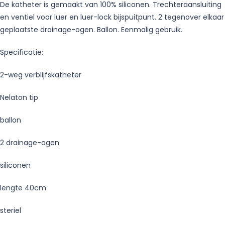
De katheter is gemaakt van 100% siliconen. Trechteraansluiting
10ml
en ventiel voor luer en luer-lock bijspuitpunt. 2 tegenover elkaar
850081-
geplaatste drainage-ogen. Ballon. Eenmalig gebruik.
16
Steriel
Specificatie:
–
5
2-weg verblijfskatheter
stuks
Nelaton tip
ballon
2 drainage-ogen
siliconen
lengte 40cm
steriel