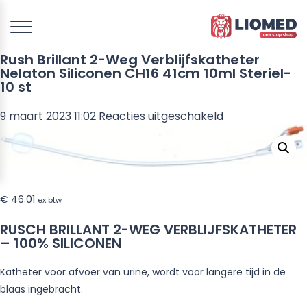
Rush Brillant 2-Weg Verblijfskatheter
Nelaton Siliconen CH16 41cm 10ml Steriel-
10 st
voor
9 maart 2023 11:02
Reacties uitgeschakeld
Rush
Brillant
2-
Weg
€
46.01
Verblijfskathet
ex btw
Nelaton
RUSCH BRILLANT 2-WEG VERBLIJFSKATHETER
Siliconen
– 100% SILICONEN
CH16
41cm
Katheter voor afvoer van urine, wordt voor langere tijd in de
10ml
blaas ingebracht.
Steriel-