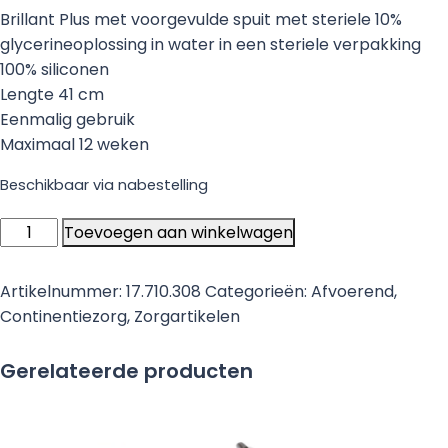
Brillant Plus met voorgevulde spuit met steriele 10%
10
glycerineoplossing in water in een steriele verpakking
st
100% siliconen
Lengte 41 cm
Eenmalig gebruik
Maximaal 12 weken
Beschikbaar via nabestelling
Rush
Toevoegen aan winkelwagen
Brillant
2-
Artikelnummer:
17.710.308
Categorieën:
Afvoerend
,
Weg
Continentiezorg
,
Zorgartikelen
Verblijfskatheter
Nelaton
Gerelateerde producten
Siliconen
CH16
41cm