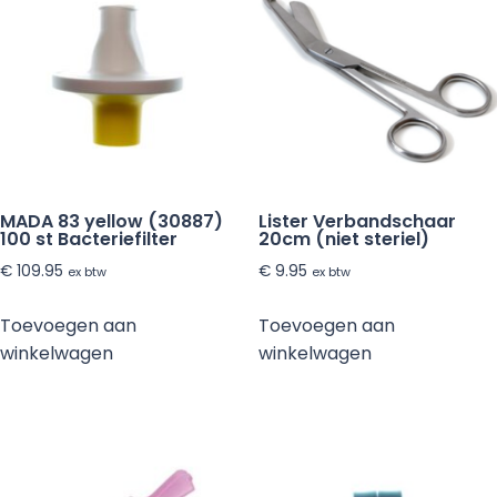
10ml
Steriel-
10
st
aantal
MADA 83 yellow (30887)
Lister Verbandschaar
100 st Bacteriefilter
20cm (niet steriel)
€
109.95
€
9.95
ex btw
ex btw
Toevoegen aan
Toevoegen aan
winkelwagen
winkelwagen