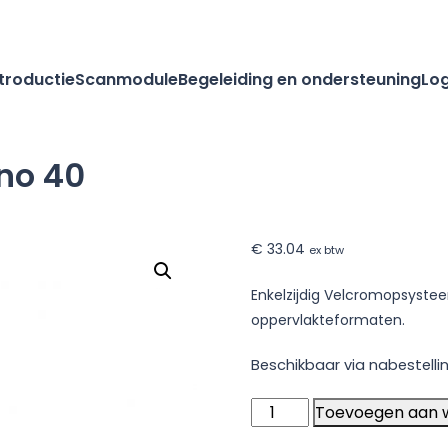
ntroductie
Scanmodule
Begeleiding en ondersteuning
Log
no 40
€
33.04
ex btw
Enkelzijdig Velcromopsystee
oppervlakteformaten.
Beschikbaar via nabestelli
Scandic
Toevoegen aan 
stofwisservoet