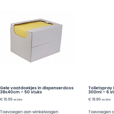
Gele vaatdoekjes in dispenserdoos
Toiletspray 
38x40cm – 50 stuks
300ml – 6 s
€
16.99
€
18.86
ex btw
ex btw
Toevoegen aan winkelwagen
Toevoegen 