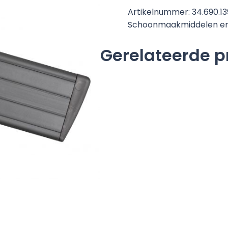
mono
Artikelnummer:
34.690.1
40
Schoonmaakmiddelen en
aantal
Gerelateerde 