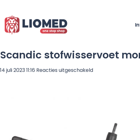
I
Scandic stofwisservoet mo
voor
14 juli 2023 11:16
Reacties uitgeschakeld
Scandic
stofwisservoet
mono
40