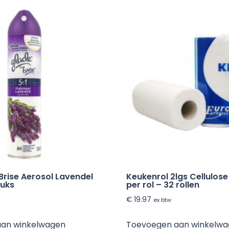
Brise Aerosol Lavendel
Keukenrol 2lgs Cellulose
tuks
per rol – 32 rollen
€
19.97
ex btw
aan winkelwagen
Toevoegen aan winkelw