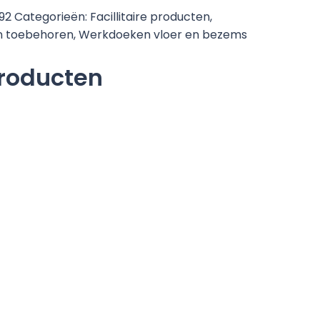
392
Categorieën:
Facillitaire producten
,
 toebehoren
,
Werkdoeken vloer en bezems
producten