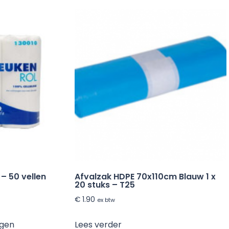
 – 50 vellen
Afvalzak HDPE 70x110cm Blauw 1 x
20 stuks – T25
€
1.90
ex btw
agen
Lees verder