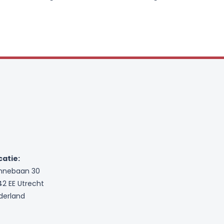
catie:
nnebaan 30
42 EE Utrecht
derland