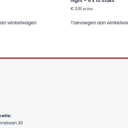
night – 6 x 10 stuks
€
3.91
ex btw
aan winkelwagen
Toevoegen aan winkelw
catie:
nnebaan 30