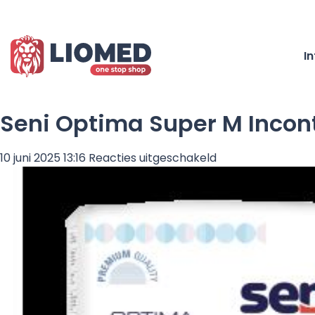
I
Seni Optima Super M Incont
voor
10 juni 2025 13:16
Reacties uitgeschakeld
Seni
Optima
Super
M
Incontinentieslips
–
10
stuks