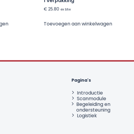
1 verpakking
€
25.80
ex btw
agen
Toevoegen aan winkelwagen
Pagina's
Introductie
Scanmodule
Begeleiding en
ondersteuning
Logistiek