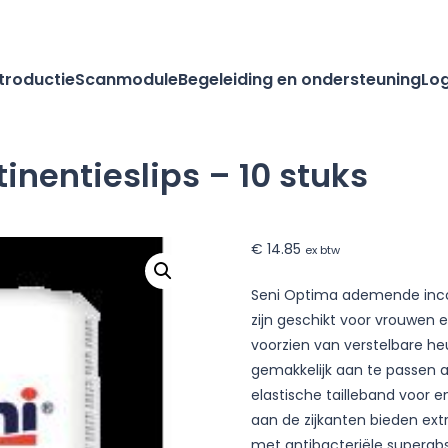
ntroductie
Scanmodule
Begeleiding en ondersteuning
Log
inentieslips – 10 stuks
€
14.85
ex btw
Seni Optima ademende inco
zijn geschikt voor vrouwen 
voorzien van verstelbare h
gemakkelijk aan te passen
elastische tailleband voor e
aan de zijkanten bieden ex
met antibacteriële superabs