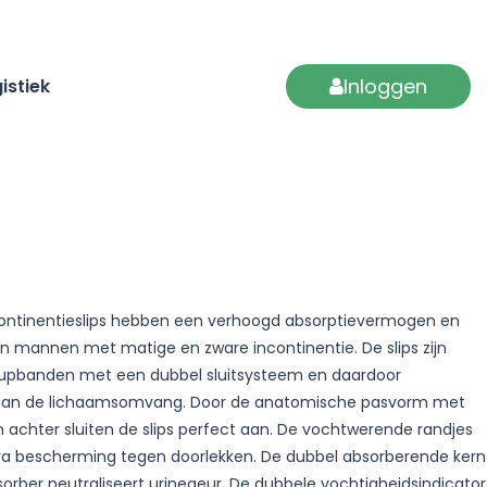
Inloggen
istiek
ntinentieslips hebben een verhoogd absorptievermogen en
en mannen met matige en zware incontinentie. De slips zijn
eupbanden met een dubbel sluitsysteem en daardoor
 aan de lichaamsomvang. Door de anatomische pasvorm met
n achter sluiten de slips perfect aan. De vochtwerende randjes
tra bescherming tegen doorlekken. De dubbel absorberende kern
orber neutraliseert urinegeur. De dubbele vochtigheidsindicator