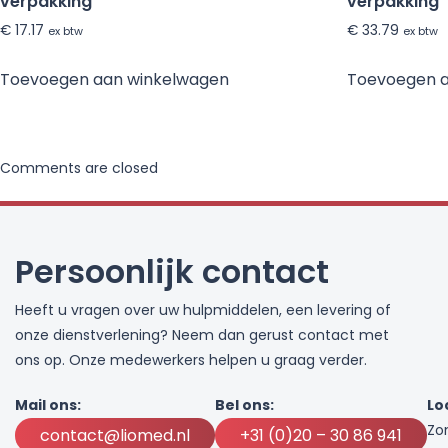
verpakking
verpakking
€
17.17
€
33.79
ex btw
ex btw
Toevoegen aan winkelwagen
Toevoegen 
Comments are closed
Persoonlijk contact
Heeft u vragen over uw hulpmiddelen, een levering of
onze dienstverlening? Neem dan gerust contact met
ons op. Onze medewerkers helpen u graag verder.
Mail ons:
Bel ons:
Lo
Zo
contact@liomed.nl
+31 (0)20 – 30 86 941