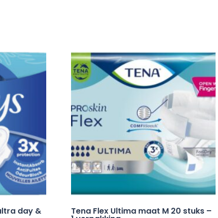
ltra day &
Tena Flex Ultima maat M 20 stuks –