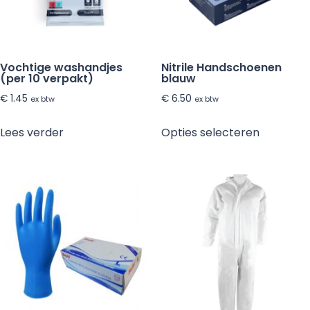
Vochtige washandjes
Nitrile Handschoenen
(per 10 verpakt)
blauw
€
1.45
€
6.50
ex btw
ex btw
Dit
Lees verder
Opties selecteren
product
heeft
meerder
variaties.
Deze
optie
kan
gekozen
worden
op