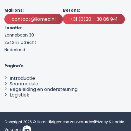
Mail ons:
Bel ons:
contact@liomed.nl
+31 (0)20 – 30 86 941
Locatie:
Zonnebaan 30
3542 EE Utrecht
Nederland
Pagina's
Introductie
Scanmodule
Begeleiding en ondersteuning
Logistiek
Copyright 2026 © Liomed
|
Algemene voorwaarden
|
Privacy & cookie
Volg ons: