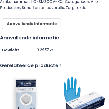
Artikelnummer:
LIO-SMSCOV-XXL
Categorieën:
Alle
maat
Producten
,
Schorten en coveralls
,
Zorg textiel
XXL
aantal
Aanvullende informatie
Aanvullende informatie
Gewicht
0.2857 g
Gerelateerde producten