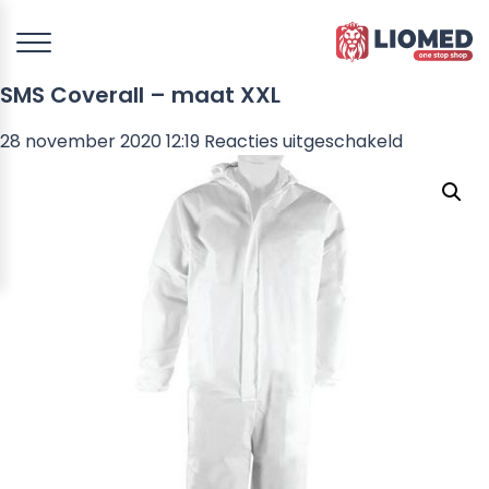
SMS Coverall – maat XXL
voor
28 november 2020 12:19
Reacties uitgeschakeld
SMS
Coverall
–
maat
XXL