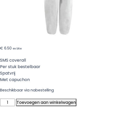
€
6.50
ex btw
SMS coverall
Per stuk bestelbaar
Spatvrij
Met capuchon
Beschikbaar via nabestelling
SMS
Toevoegen aan winkelwagen
Coverall
-