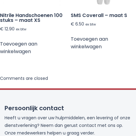
de
productp
Nitrile Handschoenen 100
SMS Coverall – maat S
stuks – maat XS
€
6.50
ex btw
€
12.90
ex btw
Toevoegen aan
Toevoegen aan
winkelwagen
winkelwagen
Comments are closed
Persoonlijk contact
Heeft u vragen over uw hulpmiddelen, een levering of onze
dienstverlening? Neem dan gerust contact met ons op.
Onze medewerkers helpen u graag verder.