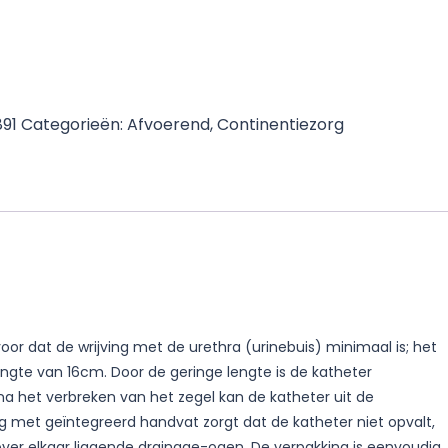
891
Categorieën:
Afvoerend
,
Continentiezorg
or dat de wrijving met de urethra (urinebuis) minimaal is; het
ngte van 16cm. Door de geringe lengte is de katheter
na het verbreken van het zegel kan de katheter uit de
 met geïntegreerd handvat zorgt dat de katheter niet opvalt,
over elkaar liggende drainage-ogen. De verpakking is eenvoudig