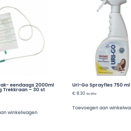
zak- eendaags 2000ml
Uri-Go Sprayfles 750 ml
g Trekkraan – 30 st
€
8.30
ex btw
Toevoegen aan winkelw
aan winkelwagen