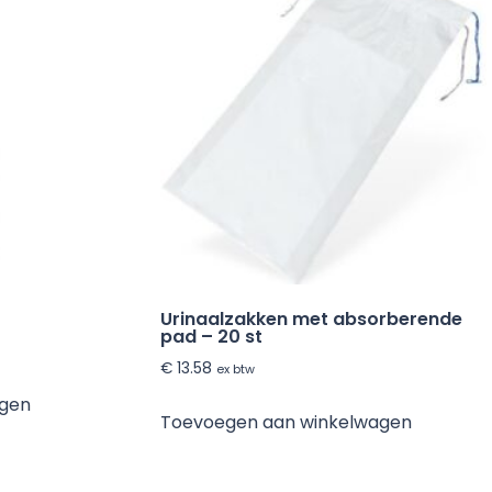
Urinaalzakken met absorberende
pad – 20 st
€
13.58
ex btw
agen
Toevoegen aan winkelwagen