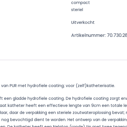
compact
steriel
Uitverkocht
Artikelnummer:
70.730.2
an PUR met hydrofiele coating; voor (zelf)katheterisatie.
 een gladde hydrofiele coating. De hydrofiele coating zorgt ervo
maat katheter heeft een effectieve lengte van 9cm een totale le
aar, daar de verpakking een steriele zoutwateroplossing bevat; 
nog bevochtigd dient te worden. Het ontwerp van de verpakking
ngen. De katheter heeft een Nelaton (ronde) tip met twee tegen