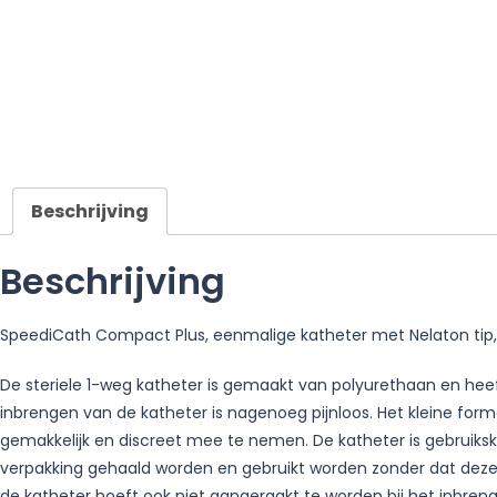
Beschrijving
Beschrijving
SpeediCath Compact Plus, eenmalige katheter met Nelaton tip, v
De steriele 1-weg katheter is gemaakt van polyurethaan en heeft
inbrengen van de katheter is nagenoeg pijnloos. Het kleine for
gemakkelijk en discreet mee te nemen. De katheter is gebruikskl
verpakking gehaald worden en gebruikt worden zonder dat deze 
de katheter hoeft ook niet aangeraakt te worden bij het inbre