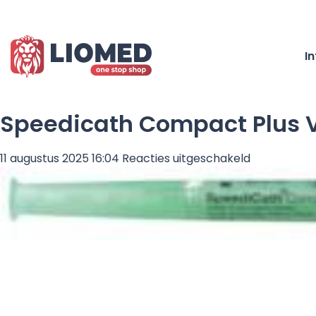
I
Speedicath Compact Plus V
voor
11 augustus 2025 16:04
Reacties uitgeschakeld
Speedicath
Compact
Plus
Vrouw
Ch
12
Intermitter
Katheter