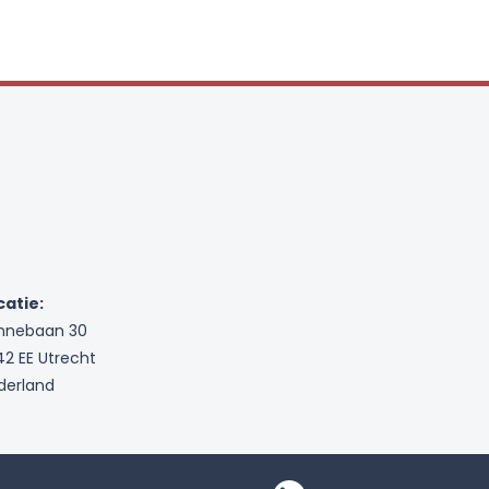
catie:
nnebaan 30
42 EE Utrecht
derland