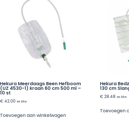
Hekura Meerdaags Been Hefboom
Hekura Bed
(UZ 4530-1) kraan 60 cm 500 ml –
130 cm Slan
10 st
€
28.48
ex btw
€
42.00
ex btw
Toevoegen 
Toevoegen aan winkelwagen