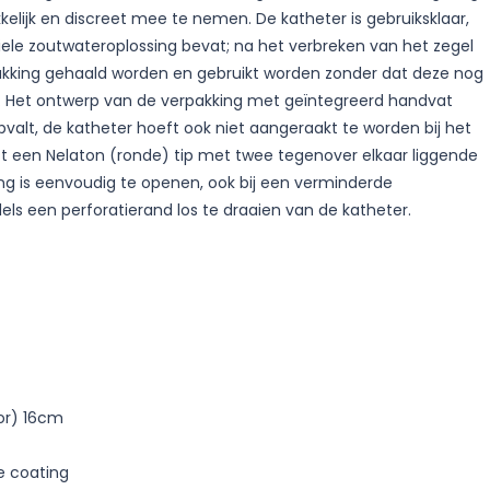
elijk en discreet mee te nemen. De katheter is gebruiksklaar,
iele zoutwateroplossing bevat; na het verbreken van het zegel
pakking gehaald worden en gebruikt worden zonder dat deze nog
. Het ontwerp van de verpakking met geïntegreerd handvat
pvalt, de katheter hoeft ook niet aangeraakt te worden bij het
t een Nelaton (ronde) tip met twee tegenover elkaar liggende
ng is eenvoudig te openen, ook bij een verminderde
els een perforatierand los te draaien van de katheter.
tor) 16cm
e coating