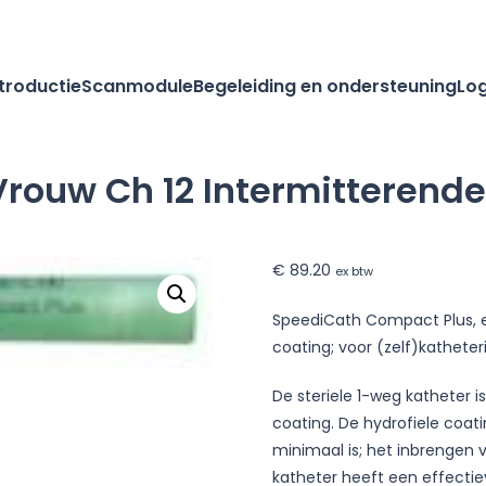
ntroductie
Scanmodule
Begeleiding en ondersteuning
Log
rouw Ch 12 Intermitterende
€
89.20
ex btw
SpeediCath Compact Plus, e
coating; voor (zelf)katheteri
De steriele 1-weg katheter 
coating. De hydrofiele coati
ende
minimaal is; het inbrengen 
katheter heeft een effecti