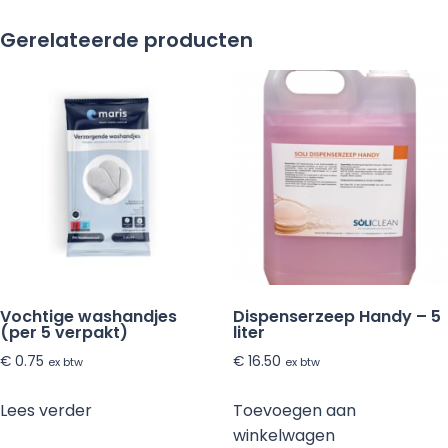
400
Gerelateerde producten
ml
aantal
Vochtige washandjes
Dispenserzeep Handy – 5
(per 5 verpakt)
liter
€
0.75
€
16.50
ex btw
ex btw
Lees verder
Toevoegen aan
winkelwagen