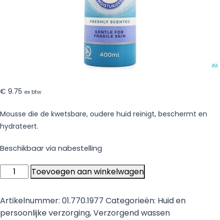
€
9.75
ex btw
Mousse die de kwetsbare, oudere huid reinigt, beschermt en
hydrateert.
Beschikbaar via nabestelling
Tena
Toevoegen aan winkelwagen
ProSkin
Wash
Artikelnummer:
01.770.1977
Categorieën:
Huid en
Mousse
persoonlijke verzorging
,
Verzorgend wassen
|