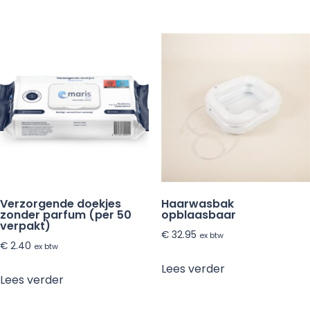
Verzorgende doekjes
Haarwasbak
zonder parfum (per 50
opblaasbaar
verpakt)
€
32.95
ex btw
€
2.40
ex btw
Lees verder
Lees verder