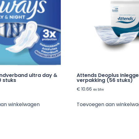
ndverband ultra day &
Attends Deoplus Inlegger
0 stuks
verpakking (56 stuks)
€
10.66
ex btw
aan winkelwagen
Toevoegen aan winkelw