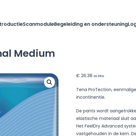
ntroductie
Scanmodule
Begeleiding en ondersteuning
Log
rmal Medium
€
26.38
ex btw
Tena ProTection, eenmalige
incontinentie.
De pants wordt aangetrokke
elastische materiaal sluit 
Het FeelDry Advanced syste
vastgehouden in de kern. D