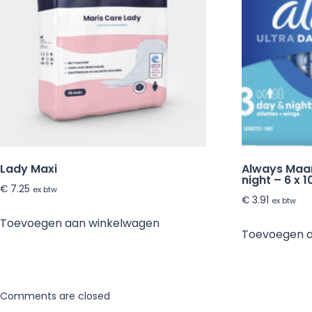
Lady Maxi
Always Maa
night – 6 x 1
€
7.25
ex btw
€
3.91
ex btw
Toevoegen aan winkelwagen
Toevoegen 
Comments are closed