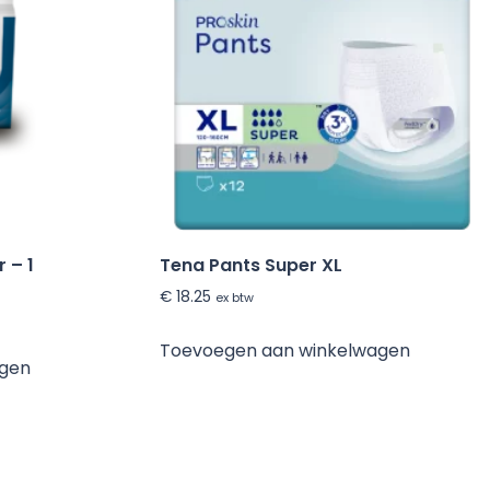
 – 1
Tena Pants Super XL
€
18.25
ex btw
Toevoegen aan winkelwagen
agen