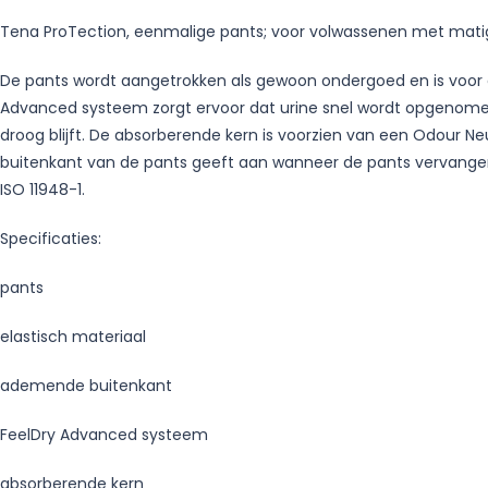
Tena ProTection, eenmalige pants; voor volwassenen met matig
De pants wordt aangetrokken als gewoon ondergoed en is voor ee
Advanced systeem zorgt ervoor dat urine snel wordt opgenomen
droog blijft. De absorberende kern is voorzien van een Odour Ne
buitenkant van de pants geeft aan wanneer de pants vervangen
ISO 11948-1.
Specificaties:
pants
elastisch materiaal
ademende buitenkant
FeelDry Advanced systeem
absorberende kern