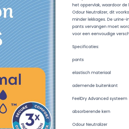
het oppervlak, waardoor de h
Odour Neutralizer, dit voork
minder lekkages. De urine-
pants vervangen moet worde
voor een eenvoudige verscho
Specificaties:
pants
elastisch materiaal
ademende buitenkant
FeelDry Advanced systeem
absorberende kern
Odour Neutralizer