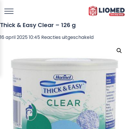
Thick & Easy Clear – 126 g
voor
16 april 2025 10:45
Reacties uitgeschakeld
Thick
&
Easy
Clear
–
126
g