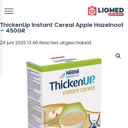
ThickenUp Instant Cereal Apple Hazelnoot
– 450GR
voor
24 juni 2025 13:46
Reacties uitgeschakeld
ThickenUp
Instant
Cereal
Apple
Hazelnoot
–
450GR