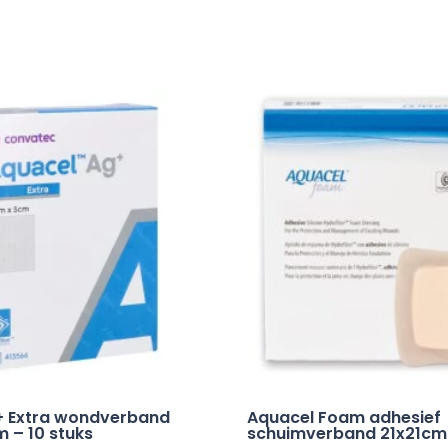
+ Extra wondverband
Aquacel Foam adhesief
m – 10 stuks
schuimverband 21x21cm 