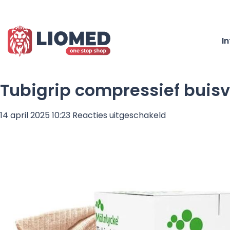
I
Tubigrip compressief buis
voor
14 april 2025 10:23
Reacties uitgeschakeld
Tubigrip
compressief
buisverband
Maat
E
Beige
–
10