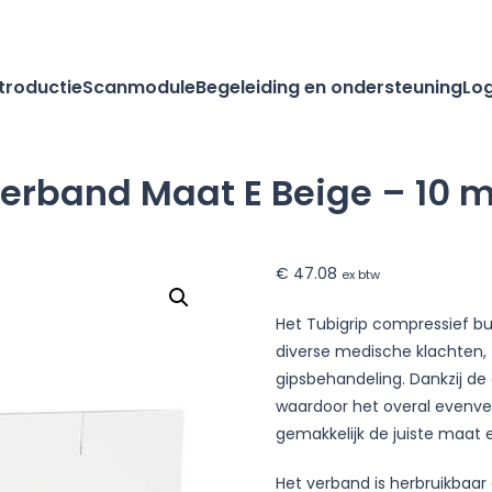
ntroductie
Scanmodule
Begeleiding en ondersteuning
Log
verband Maat E Beige – 10 
€
47.08
ex btw
Het Tubigrip compressief bu
diverse medische klachten, 
gipsbehandeling. Dankzij de
waardoor het overal evenvee
gemakkelijk de juiste maat 
Het verband is herbruikba