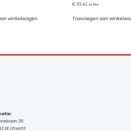
€
113.42
ex btw
aan winkelwagen
Toevoegen aan winkelw
catie:
nnebaan 30
42 EE Utrecht