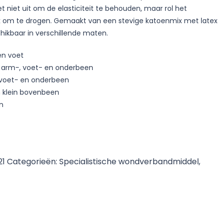
t niet uit om de elasticiteit te behouden, maar rol het
k om te drogen. Gemaakt van een stevige katoenmix met latex
chikbaar in verschillende maten.
en voet
 arm-, voet- en onderbeen
 voet- en onderbeen
n klein bovenbeen
n
21
Categorieën:
Specialistische wondverbandmiddel
,