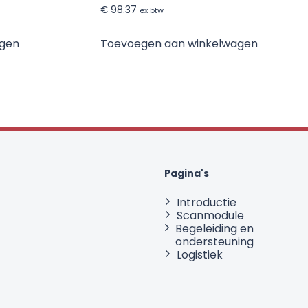
€
98.37
ex btw
agen
Toevoegen aan winkelwagen
Pagina's
Introductie
Scanmodule
Begeleiding en
ondersteuning
Logistiek