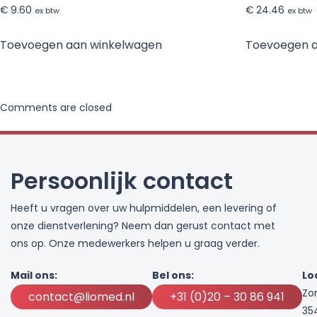
€
9.60
€
24.46
ex btw
ex btw
Toevoegen aan winkelwagen
Toevoegen 
Comments are closed
Persoonlijk contact
Heeft u vragen over uw hulpmiddelen, een levering of
onze dienstverlening? Neem dan gerust contact met
ons op. Onze medewerkers helpen u graag verder.
Mail ons:
Bel ons:
Lo
Zo
contact@liomed.nl
+31 (0)20 – 30 86 941
35