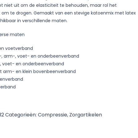
t niet uit om de elasticiteit te behouden, maar rol het
k om te drogen. Gemaakt van een stevige katoenmix met latex
chikbaar in verschillende maten.
iverse maten
 en voetverband
-, arm-, voet- en onderbeenverband
-, voet- en onderbeenverband
ot arm- en klein bovenbeenverband
eenverband
verband
32
Categorieën:
Compressie
,
Zorgartikelen