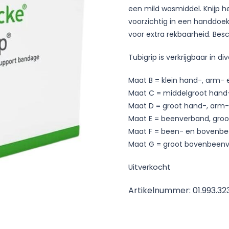
een mild wasmiddel. Knijp he
voorzichtig in een handdoe
voor extra rekbaarheid. Bes
Tubigrip is verkrijgbaar in d
Maat B = klein hand-, arm-
Maat C = middelgroot hand
Maat D = groot hand-, arm
Maat E = beenverband, gro
Maat F = been- en bovenb
Maat G = groot bovenbeen
Uitverkocht
Artikelnummer:
01.993.32