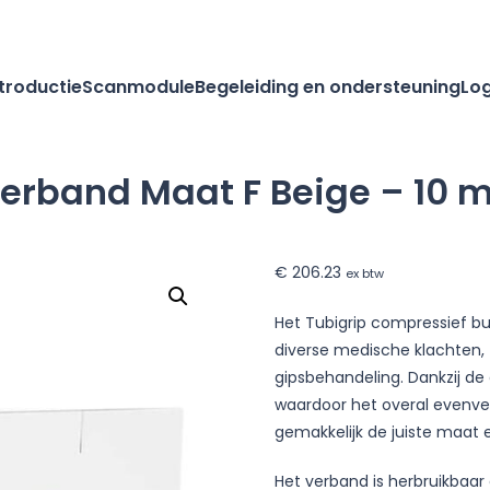
ntroductie
Scanmodule
Begeleiding en ondersteuning
Log
verband Maat F Beige – 10 
€
206.23
ex btw
f
Het Tubigrip compressief bu
diverse medische klachten, 
gipsbehandeling. Dankzij de
waardoor het overal evenvee
gemakkelijk de juiste maat 
Het verband is herbruikba