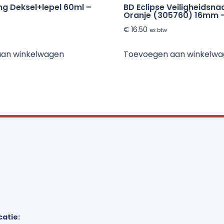
ng Deksel+lepel 60ml –
BD Eclipse Veiligheidsna
Oranje (305760) 16mm –
€
16.50
ex btw
aan winkelwagen
Toevoegen aan winkelw
catie: