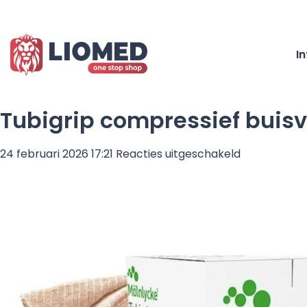
I
Tubigrip compressief buis
voor
24 februari 2026 17:21
Reacties uitgeschakeld
Tubigrip
compressie
buisverband
Maat
F
Beige
–
10