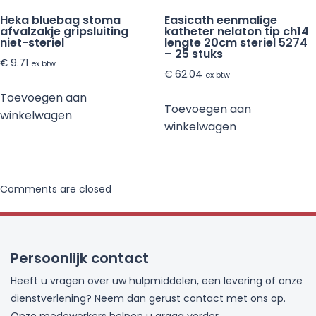
Heka bluebag stoma
Easicath eenmalige
afvalzakje gripsluiting
katheter nelaton tip ch14
niet-steriel
lengte 20cm steriel 5274
– 25 stuks
€
9.71
ex btw
€
62.04
ex btw
Toevoegen aan
Toevoegen aan
winkelwagen
winkelwagen
Comments are closed
Persoonlijk contact
Heeft u vragen over uw hulpmiddelen, een levering of onze
dienstverlening? Neem dan gerust contact met ons op.
Onze medewerkers helpen u graag verder.