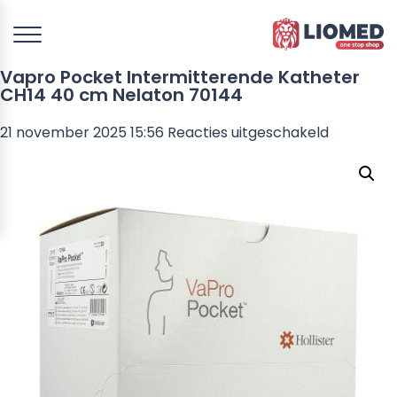
Vapro Pocket Intermitterende Katheter
CH14 40 cm Nelaton 70144
voor
21 november 2025 15:56
Reacties uitgeschakeld
Vapro
Pocket
Intermitt
Katheter
CH14
40
cm
Nelaton
70144