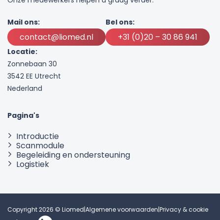
Mail ons:
Bel ons:
contact@liomed.nl
+31 (0)20 – 30 86 941
Locatie:
Zonnebaan 30
3542 EE Utrecht
Nederland
Pagina's
Introductie
Scanmodule
Begeleiding en ondersteuning
Logistiek
Copyright 2026 © Liomed
|
Algemene voorwaarden
|
Privacy & cookie