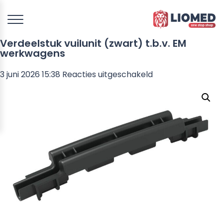
Verdeelstuk vuilunit (zwart) t.b.v. EM
werkwagens
voor
3 juni 2026 15:38
Reacties uitgeschakeld
Verdeelstuk
vuilunit
(zwart)
t.b.v.
EM
werkwagens