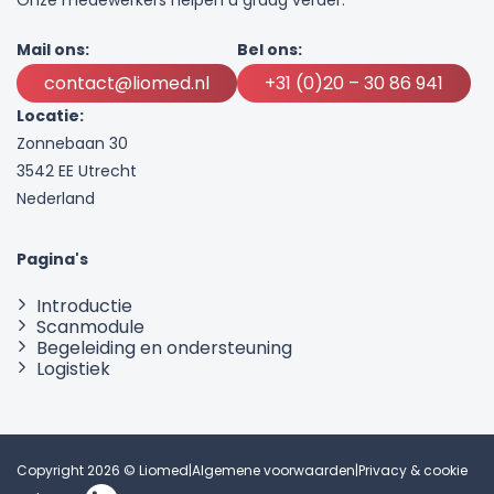
Mail ons:
Bel ons:
contact@liomed.nl
+31 (0)20 – 30 86 941
Locatie:
Zonnebaan 30
3542 EE Utrecht
Nederland
Pagina's
Introductie
Scanmodule
Begeleiding en ondersteuning
Logistiek
Copyright 2026 © Liomed
|
Algemene voorwaarden
|
Privacy & cookie