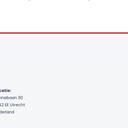
catie:
nnebaan 30
42 EE Utrecht
derland