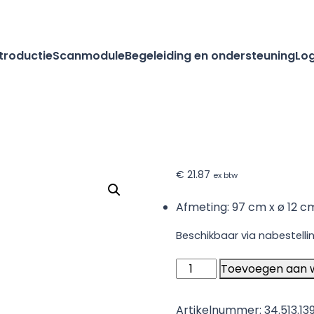
ntroductie
Scanmodule
Begeleiding en ondersteuning
Log
€
21.87
ex btw
Afmeting: 97 cm x ø 12 c
Beschikbaar via nabestelli
Vermop
Toevoegen aan 
deurstopper
aantal
Artikelnummer:
34.513.13