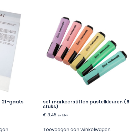
 21-gaats
set markeerstiften pastelkleuren (6
stuks)
€
8.45
ex btw
agen
Toevoegen aan winkelwagen