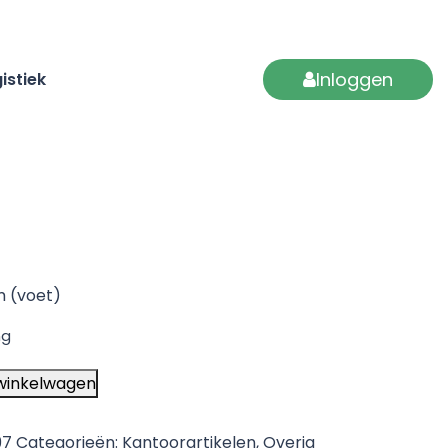
Inloggen
istiek
m (voet)
ng
winkelwagen
97
Categorieën:
Kantoorartikelen
,
Overig