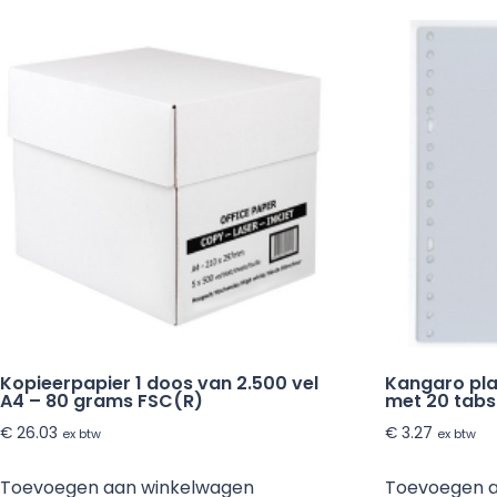
Kopieerpapier 1 doos van 2.500 vel
Kangaro plas
A4 – 80 grams FSC(R)
met 20 tabs
€
26.03
€
3.27
ex btw
ex btw
Toevoegen aan winkelwagen
Toevoegen 