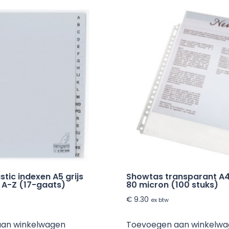
tic indexen A5 grijs
Showtas transparant A4
 A-Z (17-gaats)
80 micron (100 stuks)
€
9.30
ex btw
aan winkelwagen
Toevoegen aan winkelw