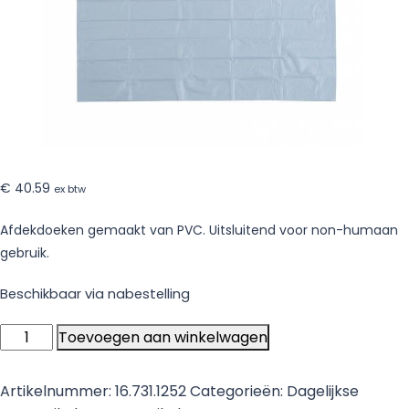
€
40.59
ex btw
Afdekdoeken gemaakt van PVC. Uitsluitend voor non-humaan
gebruik.
Beschikbaar via nabestelling
VHM
Toevoegen aan winkelwagen
afdekdoek
PVC
Artikelnummer:
16.731.1252
Categorieën:
Dagelijkse
-