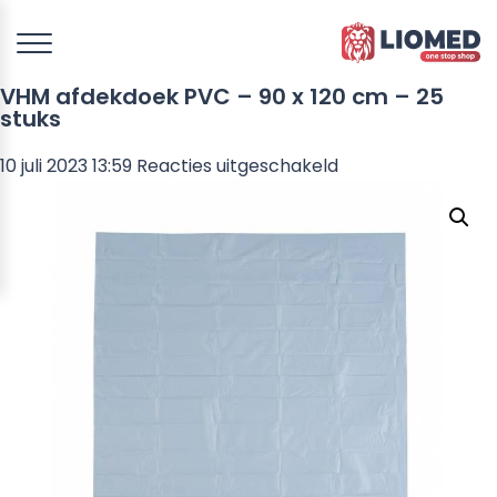
VHM afdekdoek PVC – 90 x 120 cm – 25
stuks
voor
10 juli 2023 13:59
Reacties uitgeschakeld
VHM
afdekdoek
PVC
–
90
x
120
cm
–
25
stuks