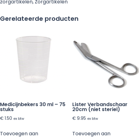
zorgartikelen
,
Zorgartikelen
90
x
Gerelateerde producten
120
cm
-
25
stuks
aantal
Medicijnbekers 30 ml – 75
Lister Verbandschaar
stuks
20cm (niet steriel)
€
1.50
€
9.95
ex btw
ex btw
Toevoegen aan
Toevoegen aan