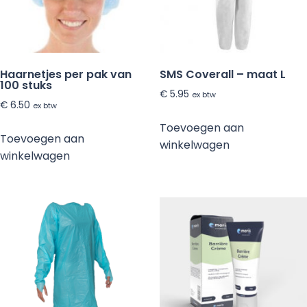
Haarnetjes per pak van
SMS Coverall – maat L
100 stuks
€
5.95
ex btw
€
6.50
ex btw
Toevoegen aan
Toevoegen aan
winkelwagen
winkelwagen