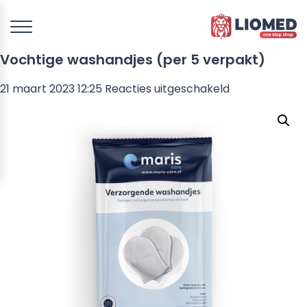
Vochtige washandjes (per 5 verpakt)
voor
21 maart 2023 12:25
Reacties uitgeschakeld
Vochtige
washandjes
(per
5
verpakt)