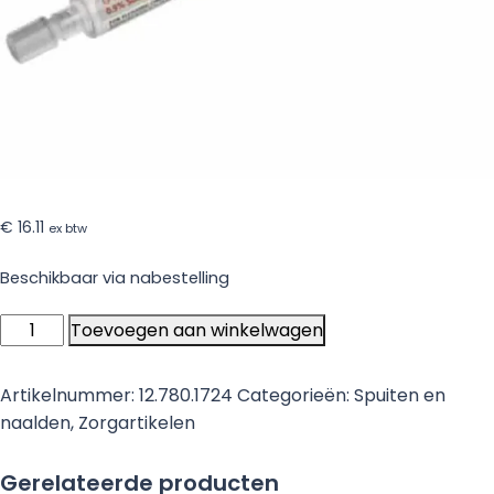
€
16.11
ex btw
Beschikbaar via nabestelling
Voorgevulde
Toevoegen aan winkelwagen
injectiespuit
0.9%
Artikelnummer:
12.780.1724
Categorieën:
Spuiten en
NaCl
naalden
,
Zorgartikelen
Posiflush
SP
Gerelateerde producten
10ml