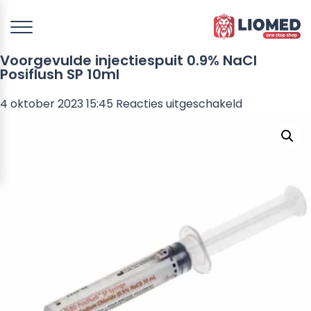
Voorgevulde injectiespuit 0.9% NaCl
Posiflush SP 10ml
voor
4 oktober 2023 15:45
Reacties uitgeschakeld
Voorgevulde
injectiespuit
0.9%
NaCl
Posiflush
SP
10ml