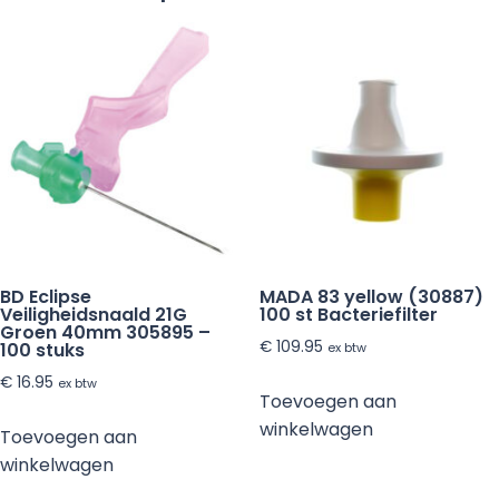
aantal
BD Eclipse
MADA 83 yellow (30887)
Veiligheidsnaald 21G
100 st Bacteriefilter
Groen 40mm 305895 –
€
109.95
100 stuks
ex btw
€
16.95
ex btw
Toevoegen aan
winkelwagen
Toevoegen aan
winkelwagen