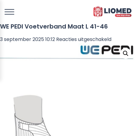
WE PEDI Voetverband Maat L 41-46
voor
3 september 2025 10:12
Reacties uitgeschakeld
WE
PEDI
Voetverb
Maat
L
41-
46