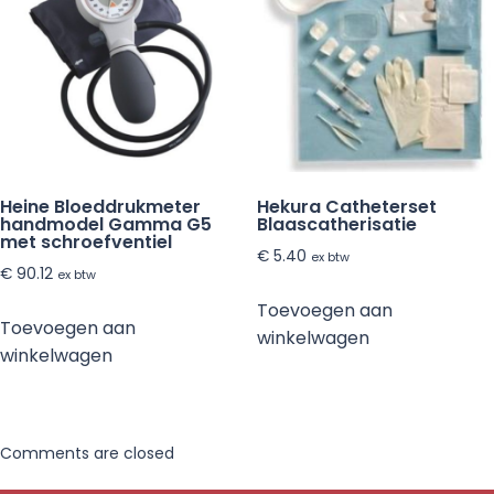
Heine Bloeddrukmeter
Hekura Catheterset
handmodel Gamma G5
Blaascatherisatie
met schroefventiel
€
5.40
ex btw
€
90.12
ex btw
Toevoegen aan
Toevoegen aan
winkelwagen
winkelwagen
Comments are closed