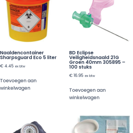
Naaldencontainer
BD Eclipse
Sharpsguard Eco 5 liter
Veiligheidsnaald 21G
Groen 40mm 305895 –
€
4.45
100 stuks
ex btw
€
16.95
ex btw
Toevoegen aan
winkelwagen
Toevoegen aan
winkelwagen