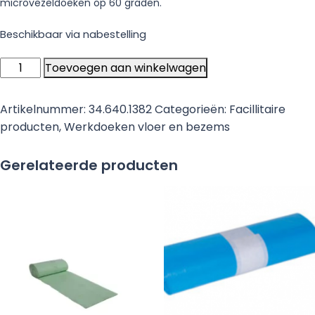
microvezeldoeken op 60 graden.
Beschikbaar via nabestelling
Wecoline
Toevoegen aan winkelwagen
schuurspons
blauw/wit
Artikelnummer:
34.640.1382
Categorieën:
Facillitaire
met
producten
,
Werkdoeken vloer en bezems
handgreep
14
Gerelateerde producten
x
7
x
4.5
cm
-
10
stuks
aantal