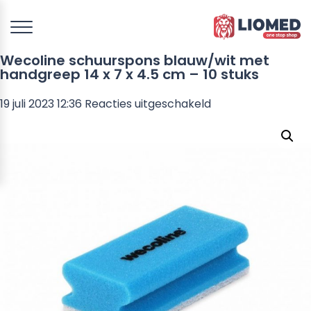
Wecoline schuurspons blauw/wit met
handgreep 14 x 7 x 4.5 cm – 10 stuks
voor
19 juli 2023 12:36
Reacties uitgeschakeld
Wecoline
schuurspons
blauw/wit
met
handgreep
14
x
7
x
4.5
cm