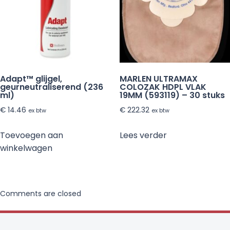
Adapt™ glijgel,
MARLEN ULTRAMAX
geurneutraliserend (236
COLOZAK HDPL VLAK
ml)
19MM (593119) – 30 stuks
€
14.46
€
222.32
ex btw
ex btw
Toevoegen aan
Lees verder
winkelwagen
Comments are closed