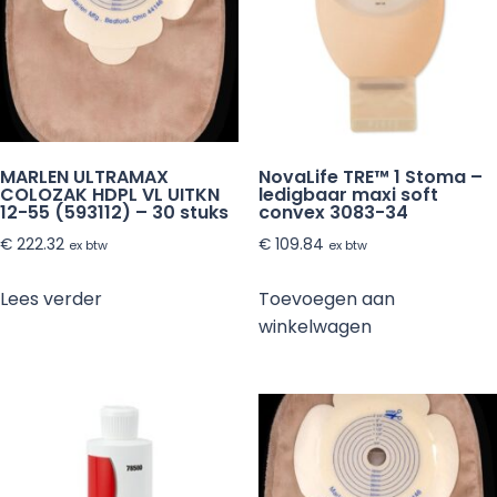
MARLEN ULTRAMAX
NovaLife TRE™ 1 Stoma –
COLOZAK HDPL VL UITKN
ledigbaar maxi soft
12-55 (593112) – 30 stuks
convex 3083-34
€
222.32
€
109.84
ex btw
ex btw
Lees verder
Toevoegen aan
winkelwagen