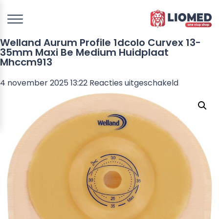
Welland Aurum Profile 1dcolo Curvex 13-
35mm Maxi Be Medium Huidplaat
Mhccm913
voor
4 november 2025 13:22
Reacties uitgeschakeld
Welland
Aurum
Profile
1dcolo
Curvex
13-
35mm
Maxi
Be
Medium
Huidplaat