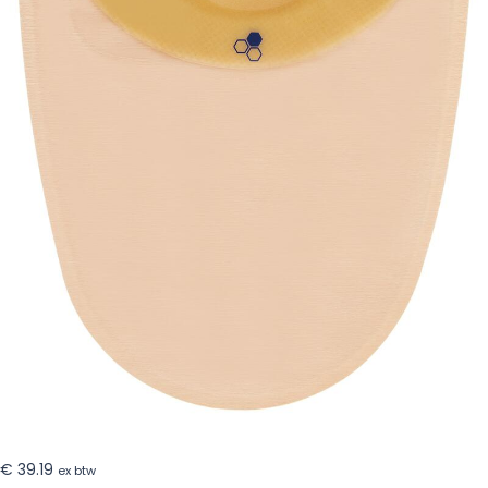
Mhccm913
€
39.19
ex btw