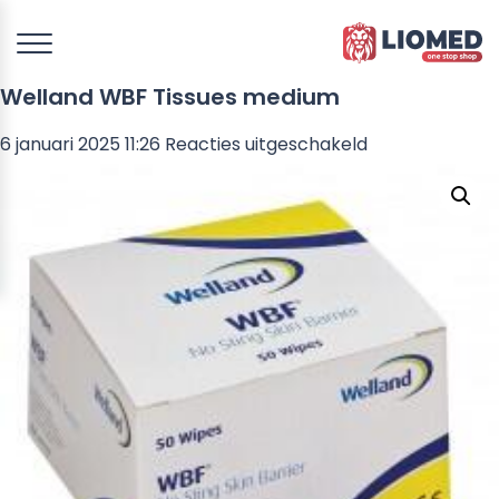
Welland WBF Tissues medium
voor
6 januari 2025 11:26
Reacties uitgeschakeld
Welland
WBF
Tissues
medium