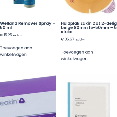
Welland Remover Spray –
Huidplak Eakin Dot 2-delig
50 ml
beige 80mm 15-50mm – 5
stuks
€
15.25
ex btw
€
35.67
ex btw
Toevoegen aan
Toevoegen aan
winkelwagen
winkelwagen