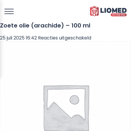
Zoete olie (arachide) – 100 ml
voor
25 juli 2025 16:42
Reacties uitgeschakeld
Zoete
olie
(arachide)
–
100
ml