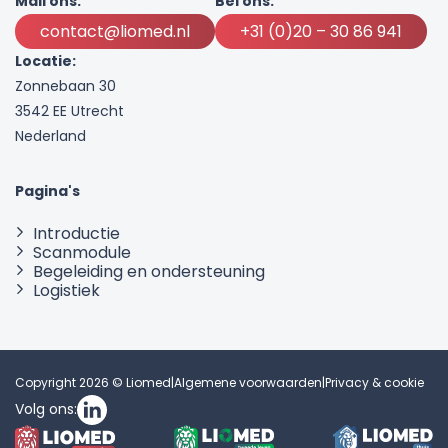
Mail ons:
Bel ons:
contact@liomed.nl
+31 (0)20 – 30 86 941
Locatie:
Zonnebaan 30
3542 EE Utrecht
Nederland
Pagina's
Introductie
Scanmodule
Begeleiding en ondersteuning
Logistiek
Copyright 2026 © Liomed
|
Algemene voorwaarden
|
Privacy & cookie
Volg ons: