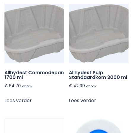
Allhydest Commodepan
Allhydest Pulp
1700 ml
Standaardkom 3000 ml
€
64.70
€
42.99
ex btw
ex btw
Lees verder
Lees verder