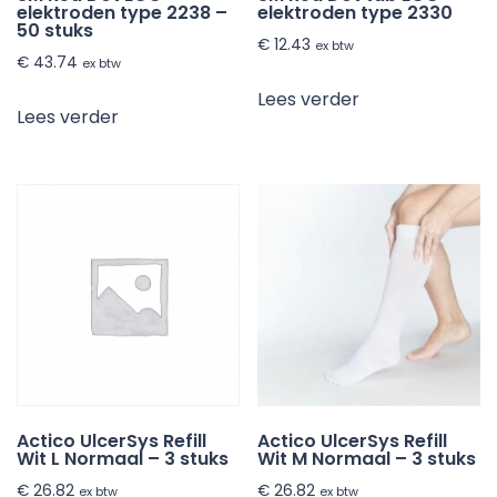
elektroden type 2238 –
elektroden type 2330
50 stuks
€
12.43
ex btw
€
43.74
ex btw
Lees verder
Lees verder
Actico UlcerSys Refill
Actico UlcerSys Refill
Wit L Normaal – 3 stuks
Wit M Normaal – 3 stuks
€
26.82
€
26.82
ex btw
ex btw