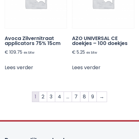
Avoca Zilvernitraat
AZO UNIVERSAL CE
applicators 75% 15cm
doekjes – 100 doekjes
€
109.75
€
5.25
ex btw
ex btw
Lees verder
Lees verder
1
2
3
4
…
7
8
9
→