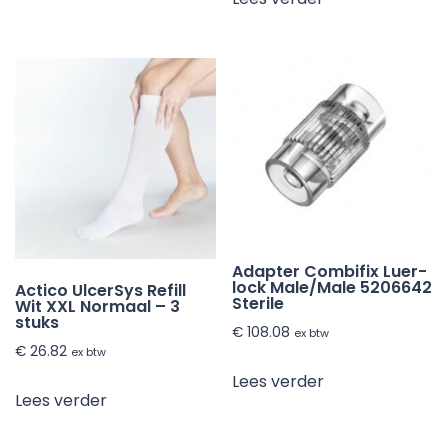
Adapter Combifix Luer-
lock Male/Male 5206642
Actico UlcerSys Refill
Sterile
Wit XXL Normaal – 3
stuks
€
108.08
ex btw
€
26.82
ex btw
Lees verder
Lees verder