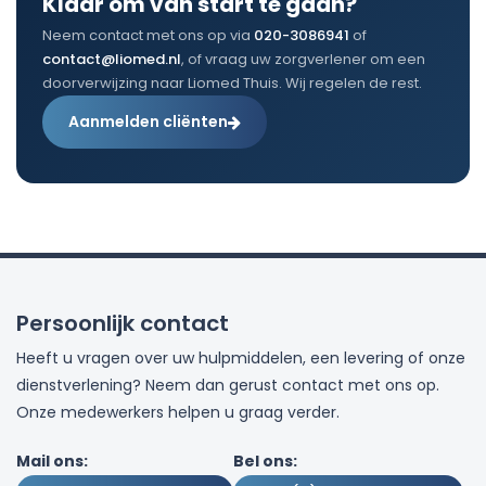
Klaar om van start te gaan?
Neem contact met ons op via
020-3086941
of
contact@liomed.nl
, of vraag uw zorgverlener om een
doorverwijzing naar Liomed Thuis. Wij regelen de rest.
Aanmelden cliënten
Persoonlijk contact
Heeft u vragen over uw hulpmiddelen, een levering of onze
dienstverlening? Neem dan gerust contact met ons op.
Onze medewerkers helpen u graag verder.
Mail ons:
Bel ons: