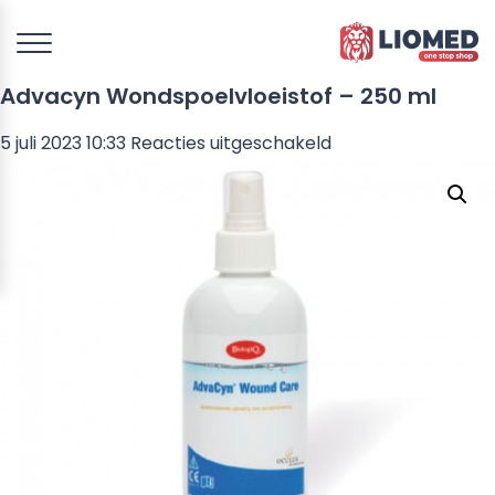
Advacyn Wondspoelvloeistof – 250 ml
voor
5 juli 2023 10:33
Reacties uitgeschakeld
Advacyn
Wondspoelvloeisto
–
250
ml