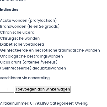
Indicaties
Acute wonden (profylactisch)
Brandwonden (1e en 2e graads)
Chronische ulcera
Chirurgische wonden
Diabetische voetulcera
Geïnfecteerde en necrotische traumatische wonden
Oncologische bestralingswonden
Ulcus cruris (arterieel/veneus)
(Geïnfecteerde) decubituswonden
Beschikbaar via nabestelling
Advacyn
Toevoegen aan winkelwagen
Wondspoelvloeistof
-
Artikelnummer:
01.793.1190
Categorieën:
Overig
,
250