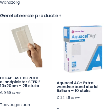
Wondzorg
ml
aantal
Gerelateerde producten
HEKAPLAST BORDER
eilandpleister STERIEL
Aquacel AG+ Extra
10x20cm – 25 stuks
wondverband steriel
5x5cm – 10 stuks
€
9.69
ex btw
€
24.46
ex btw
Toevoegen aan