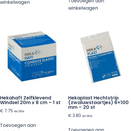
Toevoegen aan
winkelwagen
winkelwagen
Hekahaft Zelfklevend
Hekaplast Hechtstrip
Windsel 20m x 8 cm – 1 st
(zwaluwstaartjes) 6×100
mm – 20 st
€
7.75
ex btw
€
3.80
ex btw
Toevoegen aan
Toevoegen aan