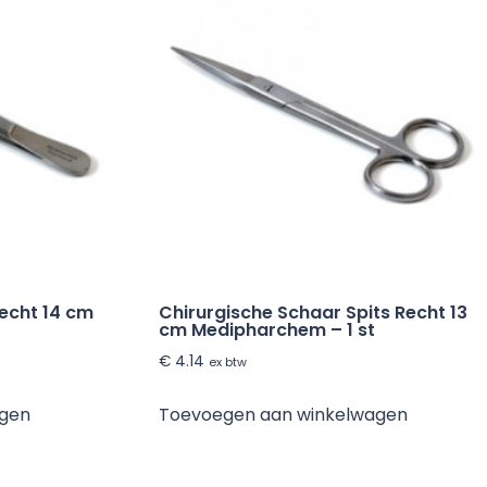
Recht 14 cm
Chirurgische Schaar Spits Recht 13
cm Medipharchem – 1 st
€
4.14
ex btw
agen
Toevoegen aan winkelwagen