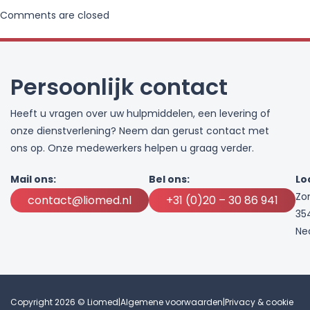
Comments are closed
Persoonlijk contact
Heeft u vragen over uw hulpmiddelen, een levering of
onze dienstverlening? Neem dan gerust contact met
ons op. Onze medewerkers helpen u graag verder.
Mail ons:
Bel ons:
Lo
Zo
contact@liomed.nl
+31 (0)20 – 30 86 941
35
Ne
Copyright 2026 © Liomed
|
Algemene voorwaarden
|
Privacy & cookie