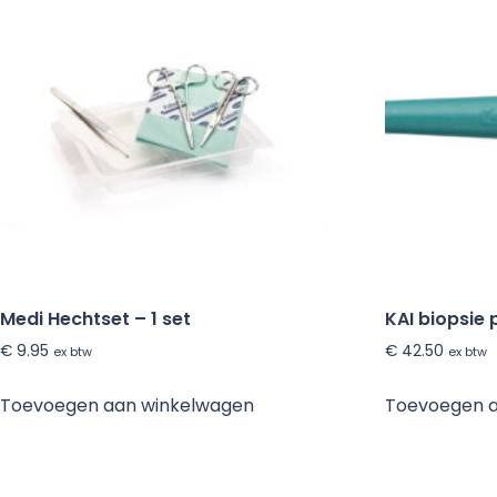
Medi Hechtset – 1 set
KAI biopsie 
€
9.95
€
42.50
ex btw
ex btw
Toevoegen aan winkelwagen
Toevoegen 