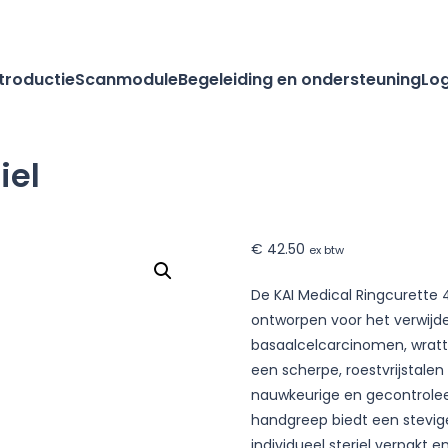
ntroductie
Scanmodule
Begeleiding en ondersteuning
Log
iel
€
42.50
ex btw
De KAI Medical Ringcurette
ontworpen voor het verwijde
basaalcelcarcinomen, wratt
een scherpe, roestvrijstale
nauwkeurige en gecontrolee
handgreep biedt een stevige 
individueel steriel verpakt en