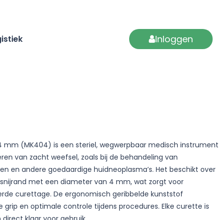
Inloggen
istiek
 4 mm (MK404) is een steriel, wegwerpbaar medisch instrument
ren van zacht weefsel, zoals bij de behandeling van
en en andere goedaardige huidneoplasma’s. Het beschikt over
n snijrand met een diameter van 4 mm, wat zorgt voor
rde curettage. De ergonomisch geribbelde kunststof
grip en optimale controle tijdens procedures. Elke curette is
 direct klaar voor gebruik.