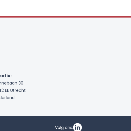
catie:
nnebaan 30
42 EE Utrecht
derland
Volg ons: