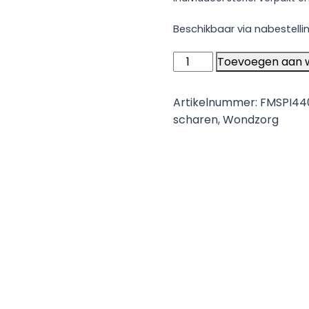
Beschikbaar via nabestelli
KAI
Toevoegen aan 
Ringcurette
4.0mm
Artikelnummer:
FMSPI44
steriel
scharen
,
Wondzorg
aantal