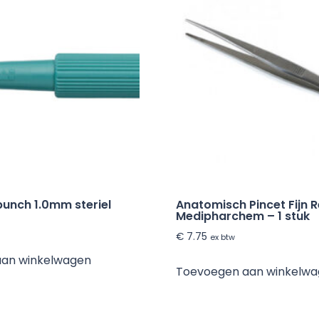
punch 1.0mm steriel
Anatomisch Pincet Fijn 
Medipharchem – 1 stuk
€
7.75
ex btw
aan winkelwagen
Toevoegen aan winkelw