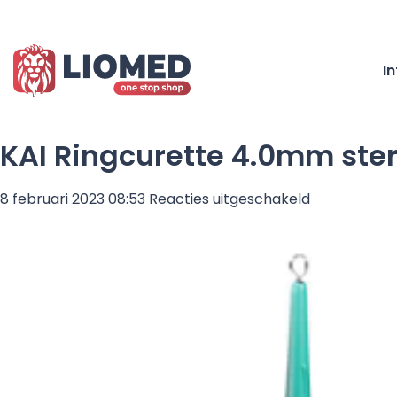
I
KAI Ringcurette 4.0mm ster
voor
8 februari 2023 08:53
Reacties uitgeschakeld
KAI
Ringcurette
4.0mm
steriel