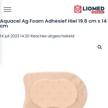
Aquacel Ag Foam Adhesief Hiel 19.8 cm x 14
cm
voor
14 juli 2023 14:20
Reacties uitgeschakeld
Aquacel
Ag
Foam
Adhesief
Hiel
19.8
cm
x
14
cm