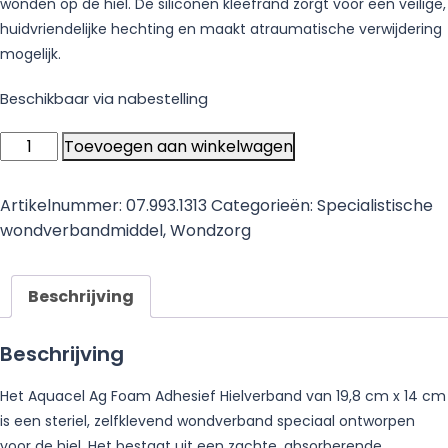
wonden op de hiel. De siliconen kleefrand zorgt voor een veilige,
huidvriendelijke hechting en maakt atraumatische verwijdering
mogelijk.
Beschikbaar via nabestelling
Aquacel
Toevoegen aan winkelwagen
Ag
Foam
Artikelnummer:
07.993.1313
Categorieën:
Specialistische
Adhesief
wondverbandmiddel
,
Wondzorg
Hiel
19.8
cm
Beschrijving
x
14
Beschrijving
cm
aantal
Het Aquacel Ag Foam Adhesief Hielverband van 19,8 cm x 14 cm
is een steriel, zelfklevend wondverband speciaal ontworpen
voor de hiel. Het bestaat uit een zachte, absorberende