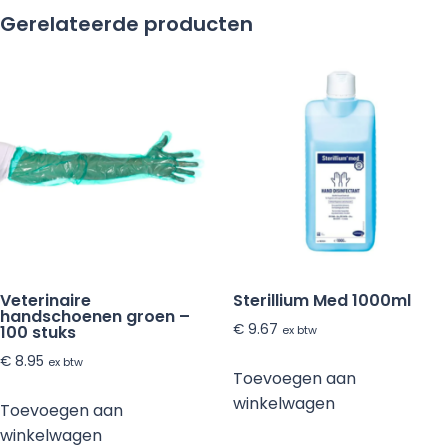
50mµ
Gerelateerde producten
125x80cm
Blauw
aantal
Veterinaire
Sterillium Med 1000ml
handschoenen groen –
€
9.67
100 stuks
ex btw
€
8.95
ex btw
Toevoegen aan
winkelwagen
Toevoegen aan
winkelwagen