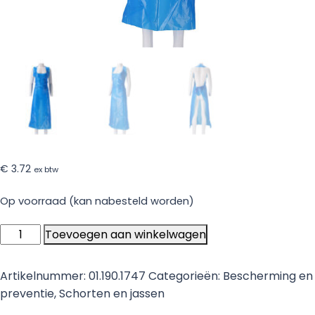
€
3.72
ex btw
Op voorraad (kan nabesteld worden)
CMT
Toevoegen aan winkelwagen
Schort
PE
Artikelnummer:
01.190.1747
Categorieën:
Bescherming en
Op
preventie
,
Schorten en jassen
blok