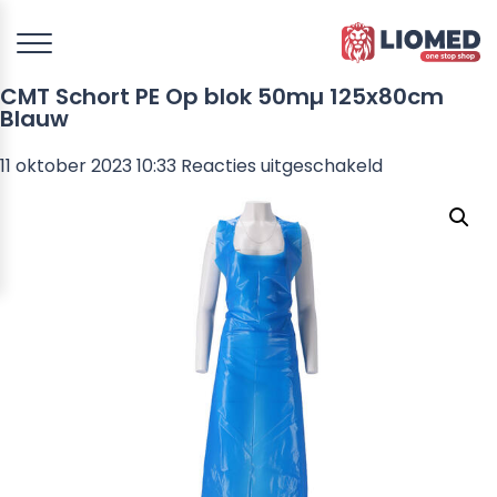
CMT Schort PE Op blok 50mµ 125x80cm
Blauw
voor
11 oktober 2023 10:33
Reacties uitgeschakeld
CMT
Schort
PE
Op
blok
50mµ
125x80cm
Blauw