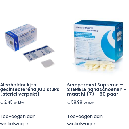
Alcoholdoekjes
Sempermed Supreme –
desinfecterend 100 stuks
STERIELE handschoenen –
(steriel verpakt)
maat M (7) – 50 paar
€
2.45
€
58.98
ex btw
ex btw
Toevoegen aan
Toevoegen aan
winkelwagen
winkelwagen