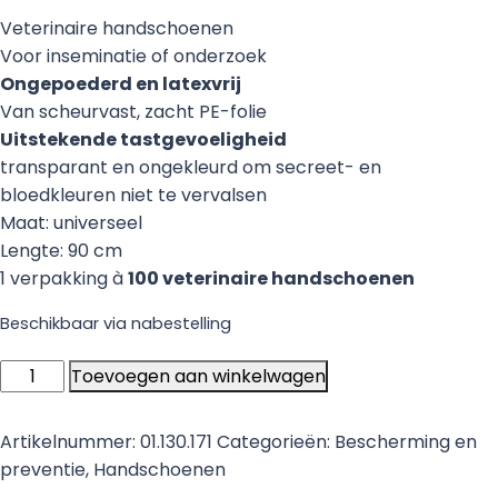
Veterinaire handschoenen
Voor inseminatie of onderzoek
Ongepoederd en latexvrij
Van scheurvast, zacht PE-folie
Uitstekende tastgevoeligheid
transparant en ongekleurd om secreet- en
bloedkleuren niet te vervalsen
Maat: universeel
Lengte: 90 cm
1 verpakking à
100 veterinaire handschoenen
Beschikbaar via nabestelling
Veterinaire
Toevoegen aan winkelwagen
handschoenen
groen
Artikelnummer:
01.130.171
Categorieën:
Bescherming en
-
preventie
,
Handschoenen
100