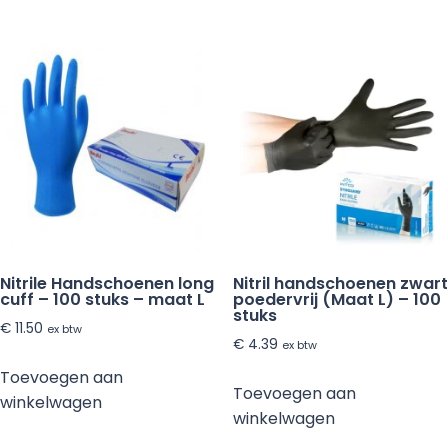
meerdere
variaties.
Deze
optie
kan
gekozen
worden
op
de
productpagina
Nitrile Handschoenen long
Nitril handschoenen zwart
cuff – 100 stuks – maat L
poedervrij (Maat L) – 100
stuks
€
11.50
ex btw
€
4.39
ex btw
Toevoegen aan
Toevoegen aan
winkelwagen
winkelwagen