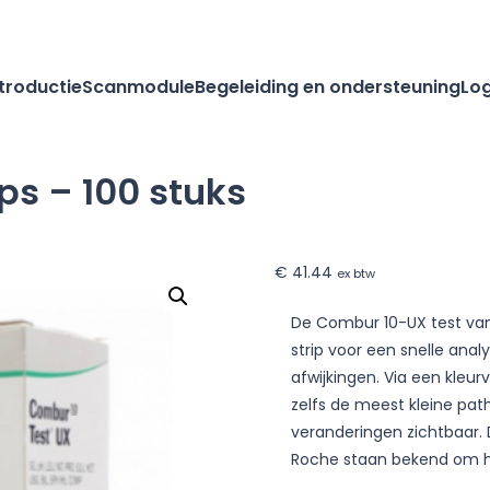
ntroductie
Scanmodule
Begeleiding en ondersteuning
Log
ps – 100 stuks
€
41.44
ex btw
De Combur 10-UX test van
strip voor een snelle ana
afwijkingen. Via een kleur
zelfs de meest kleine pat
veranderingen zichtbaar. 
Roche staan bekend om h