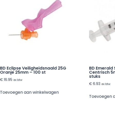
BD Eclipse Veiligheidsnaald 25G
BD Emerald 
Oranje 25mm – 100 st
Centrisch 5m
stuks
€
16.95
ex btw
€
6.93
ex btw
Toevoegen aan winkelwagen
Toevoegen 