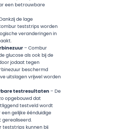
ar een betrouwbare
Dankzij de lage
Combur teststrips worden
logische veranderingen in
aakt.
rbinezuur
– Combur
 de glucose als ook bij de
oor jodaat tegen
orbinezuur beschermd
e uitslagen vrijwel worden
wbare testresultaten
– De
n zo opgebouwd dat
tliggend testveld wordt
een gelijke éénduidige
 gerealiseerd.
teststrips kunnen bij