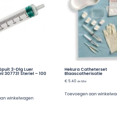
stuks
aantal
Spuit 3-Dlg Luer
Hekura Catheterset
l 307731 Steriel – 100
Blaascatherisatie
€
5.40
ex btw
Toevoegen aan winkelw
aan winkelwagen