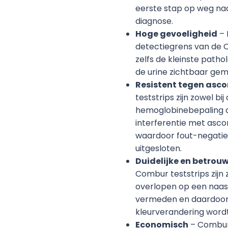
eerste stap op weg na
diagnose.
Hoge gevoeligheid
– 
detectiegrens van de 
zelfs de kleinste patho
de urine zichtbaar gem
Resistent tegen asco
teststrips zijn zowel bij
hemoglobinebepaling d
interferentie met asc
waardoor fout-negatiev
uitgesloten.
Duidelijke en betrou
Combur teststrips zij
overlopen op een naas
vermeden en daardoor 
kleurverandering wordt
Economisch
– Combur 