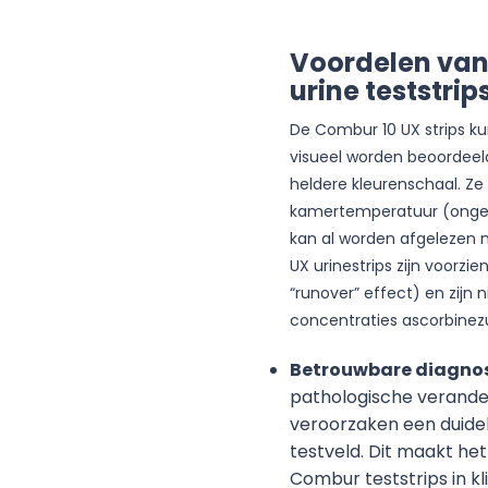
Voordelen van
urine teststrip
De Combur 10 UX strips k
visueel worden beoordeeld
heldere kleurenschaal. Z
kamertemperatuur (ongeve
kan al worden afgelezen 
UX urinestrips zijn voorz
“runover” effect) en zijn 
concentraties ascorbinez
Betrouwbare diagno
pathologische verander
veroorzaken een duidel
testveld. Dit maakt he
Combur teststrips in kli