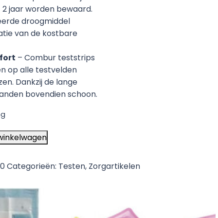
2 jaar worden bewaard.
reerde droogmiddel
atie van de kostbare
fort
– Combur teststrips
en op alle testvelden
zen. Dankzij de lange
handen bovendien schoon.
ng
winkelwagen
30
Categorieën:
Testen
,
Zorgartikelen