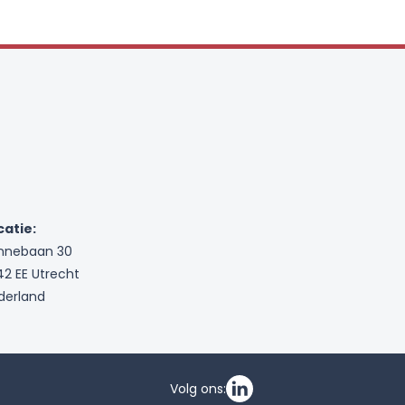
catie:
nnebaan 30
42 EE Utrecht
derland
Volg ons: