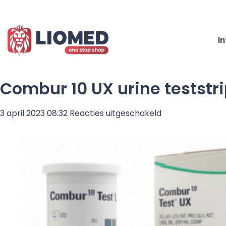
I
Combur 10 UX urine teststri
voor
3 april 2023 08:32
Reacties uitgeschakeld
Combur
10
UX
urine
teststrips
–
100
stuks