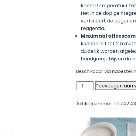
kamertemperatuur tot 
Het in de dop geinteg
verhindert de degener
reagentia.
Maximaal afleescom
kunnen in 1 tot 2 minut
duidelijk worden afgele
handgreep blijven de 
Beschikbaar via nabestelli
Combur
Toevoegen aan 
10
UX
Artikelnummer:
01.742.4
urine
teststrips
-
100