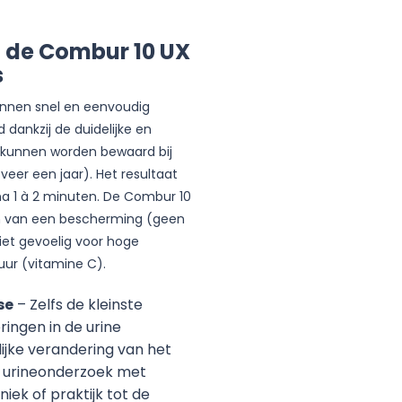
 de Combur 10 UX
s
unnen snel en eenvoudig
 dankzij de duidelijke en
e kunnen worden bewaard bij
er een jaar). Het resultaat
na 1 à 2 minuten. De Combur 10
ien van een bescherming (geen
niet gevoelig voor hoge
uur (vitamine C).
se
– Zelfs de kleinste
ingen in de urine
ijke verandering van het
t urineonderzoek met
niek of praktijk tot de