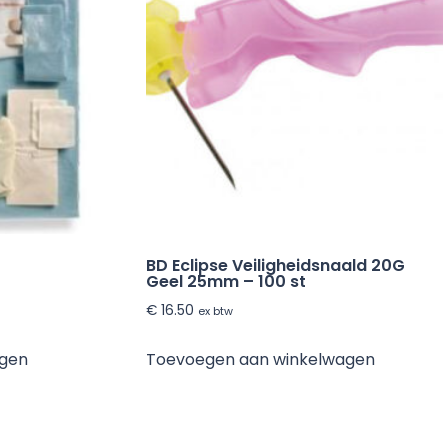
BD Eclipse Veiligheidsnaald 20G
Geel 25mm – 100 st
€
16.50
ex btw
agen
Toevoegen aan winkelwagen