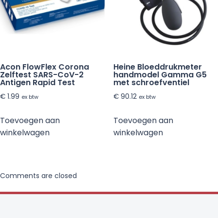
Acon FlowFlex Corona
Heine Bloeddrukmeter
Zelftest SARS-CoV-2
handmodel Gamma G5
Antigen Rapid Test
met schroefventiel
€
1.99
€
90.12
ex btw
ex btw
Toevoegen aan
Toevoegen aan
winkelwagen
winkelwagen
Comments are closed