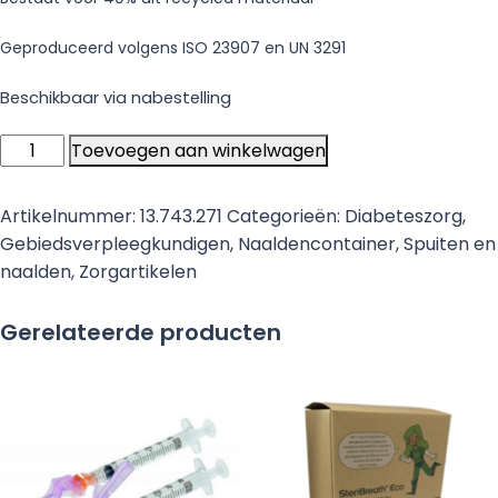
Geproduceerd volgens ISO 23907 en UN 3291
Beschikbaar via nabestelling
Naaldencontainer
Toevoegen aan winkelwagen
Sharpsguard
Eco
Artikelnummer:
13.743.271
Categorieën:
Diabeteszorg
,
2.5
Gebiedsverpleegkundigen
,
Naaldencontainer
,
Spuiten en
liter
naalden
,
Zorgartikelen
aantal
Gerelateerde producten