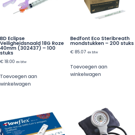
BD Eclipse
Bedfont Eco Steribreath
Veiligheidsnaald 18G Roze
mondstukken – 200 stuks
40mm (302437) – 100
€
85.07
stuks
ex btw
€
18.00
ex btw
Toevoegen aan
winkelwagen
Toevoegen aan
winkelwagen