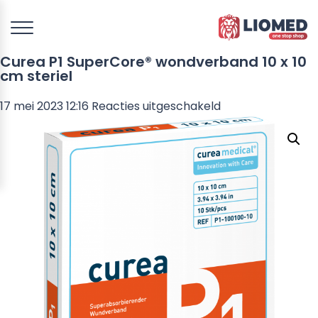
Curea P1 SuperCore® wondverband 10 x 10
cm steriel
voor
17 mei 2023 12:16
Reacties uitgeschakeld
Curea
P1
SuperCore®
wondverband
10
x
10
cm
steriel