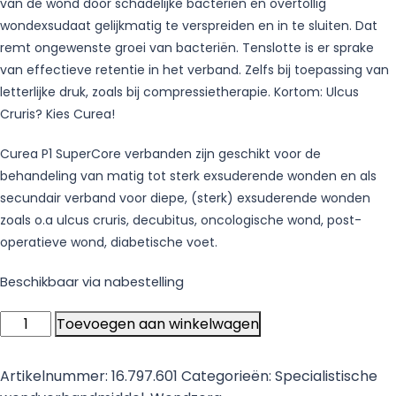
van de wond door schadelijke bacteriën en overtollig
wondexsudaat gelijkmatig te verspreiden en in te sluiten. Dat
remt ongewenste groei van bacteriën. Tenslotte is er sprake
van effectieve retentie in het verband. Zelfs bij toepassing van
letterlijke druk, zoals bij compressietherapie. Kortom: Ulcus
Cruris? Kies Curea!
Curea P1 SuperCore verbanden zijn geschikt voor de
behandeling van matig tot sterk exsuderende wonden en als
secundair verband voor diepe, (sterk) exsuderende wonden
zoals o.a ulcus cruris, decubitus, oncologische wond, post-
operatieve wond, diabetische voet.
Beschikbaar via nabestelling
Curea
Toevoegen aan winkelwagen
P1
SuperCore®
Artikelnummer:
16.797.601
Categorieën:
Specialistische
wondverband