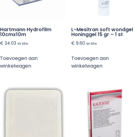
Hartmann Hydrofilm
L-Mesitran soft wondgel
10cmx10m
Honinggel 15 gr – 1 st
€
34.03
€
9.60
ex btw
ex btw
Toevoegen aan
Toevoegen aan
winkelwagen
winkelwagen