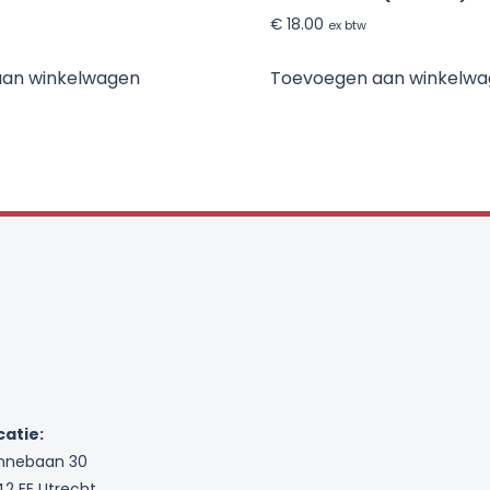
€
18.00
ex btw
aan winkelwagen
Toevoegen aan winkelw
catie:
nnebaan 30
42 EE Utrecht