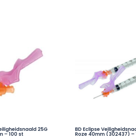
eiligheidsnaald 25G
BD Eclipse Veiligheidsna
 – 100 st
Roze 40mm (302437) – 