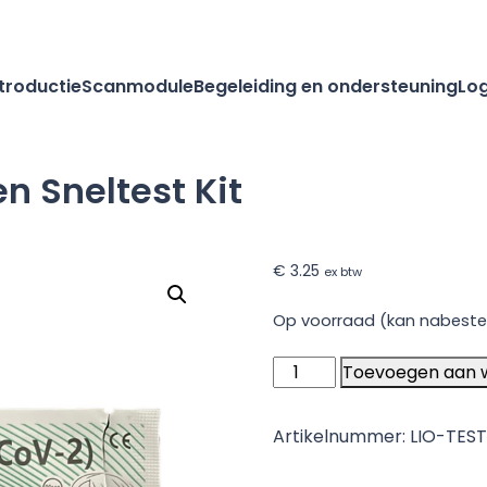
ntroductie
Scanmodule
Begeleiding en ondersteuning
Log
n Sneltest Kit
€
3.25
ex btw
Op voorraad (kan nabeste
Deep
Toevoegen aan 
Blue
Speeksel
Artikelnummer:
LIO-TES
Antigeen
Sneltest