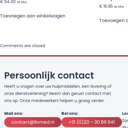
€
94.00
ex btw
€
16.95
ex btw
Toevoegen aan winkelwagen
Toevoegen 
Comments are closed
Persoonlijk contact
Heeft u vragen over uw hulpmiddelen, een levering of
onze dienstverlening? Neem dan gerust contact met
ons op. Onze medewerkers helpen u graag verder.
Mail ons:
Bel ons:
Lo
Zo
contact@liomed.nl
+31 (0)20 – 30 86 941
35