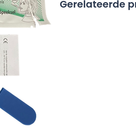
Gerelateerde 
Kit
aantal