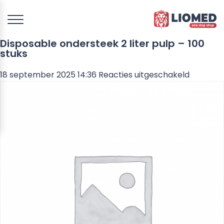
Disposable ondersteek 2 liter pulp – 100
stuks
voor
18 september 2025 14:36
Reacties uitgeschakeld
Disposab
onderst
2
liter
pulp
–
100
stuks