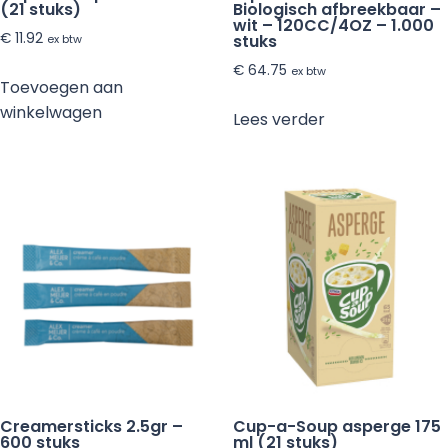
(21 stuks)
Biologisch afbreekbaar –
wit – 120CC/4OZ – 1.000
€
11.92
stuks
ex btw
€
64.75
ex btw
Toevoegen aan
winkelwagen
Lees verder
Creamersticks 2.5gr –
Cup-a-Soup asperge 175
600 stuks
ml (21 stuks)