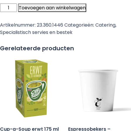
Good
Toevoegen aan winkelwagen
Grips
Thee
Artikelnummer:
23.360.1446
Categorieën:
Catering
,
lepel
Specialistisch servies en bestek
aantal
Gerelateerde producten
Cup-a-Soup erwt 175 ml
Espressobekers –