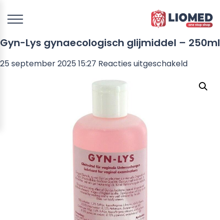
Gyn-Lys gynaecologisch glijmiddel – 250ml
voor
25 september 2025 15:27
Reacties uitgeschakeld
Gyn-
Lys
gynaeco
glijmidde
–
250ml