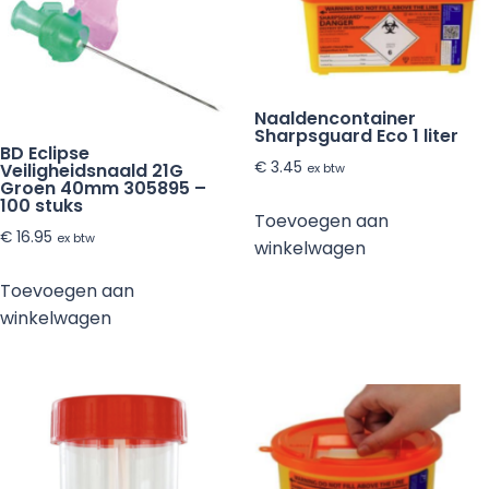
Naaldencontainer
Sharpsguard Eco 1 liter
BD Eclipse
€
3.45
Veiligheidsnaald 21G
ex btw
Groen 40mm 305895 –
100 stuks
Toevoegen aan
€
16.95
ex btw
winkelwagen
Toevoegen aan
winkelwagen